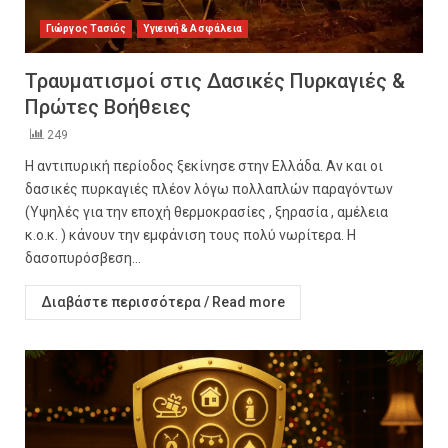
Γιώργος Τασιός
Υγιεινή & Ασφάλεια
Τραυματισμοί στις Δασικές Πυρκαγιές &
Πρώτες Βοήθειες
249
Η αντιπυρική περίοδος ξεκίνησε στην Ελλάδα. Αν και οι
δασικές πυρκαγιές πλέον λόγω πολλαπλών παραγόντων
(Υψηλές για την εποχή θερμοκρασίες , ξηρασία , αμέλεια
κ.ο.κ. ) κάνουν την εμφάνιση τους πολύ νωρίτερα. Η
δασοπυρόσβεση...
Διαβάστε περισσότερα / Read more