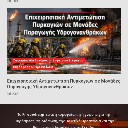
103
Εκπαιδεύουμε για να
εκπαιδεύσουμε ή για να
αλλάξουμε ζωές;
6
Sprinklers: Ο «αόρατος φύλακας
άγγελος» πάνω από το κεφάλι
μας
Ζαφειρίου Αλέξανδρος
Ζαφειρίου Στέφανος
7
Πυρόσβεση & Πυρασφάλεια
Επιχειρησιακή Αντιμετώπιση Πυρκαγιών σε Μονάδες
Η ελαφρότητα της τεχνικής
Παραγωγής Υδρογονανθράκων
ασφάλειας στην Ελλάδα (ΥΑΕ)
232
8
To
Firepedia.gr
είναι η κορυφαία πηγή γνώσης για την
Technical Leadership in Safety:
Πυρόσβεση, τη Διάσωση, την Πολιτική Προστασία και την
Why Emergency Response and
Βιομηχανική Ασφάλεια στην Ελλάδα.