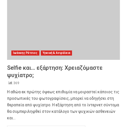
Ιωάννης Ρέτσιος
Υγιεινή & Ασφάλεια
Selfie και… εξάρτηση: Χρειαζόμαστε
ψυχίατρο;
369
Η αθώα εκ πρώτης όψεως επιθυμία να μοιραστεί κάποιος τις
προσωπικές του φωτογραφίσεις, μπορεί να οδηγήσει στη
θεραπεία από ψυχίατρο. Η εξάρτηση από το ίντερνετ σύντομα
θα συμπεριληφθεί στον κατάλογο των ψυχικών ασθενειών
και...