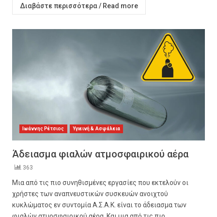
Διαβάστε περισσότερα / Read more
Ιωάννης Ρέτσιος
Υγιεινή & Ασφάλεια
Άδειασμα φιαλών ατμοσφαιρικού αέρα
363
Μια από τις πιο συνηθισμένες εργασίες που εκτελούν οι
χρήστες των αναπνευστικών συσκευών ανοιχτού
κυκλώματος εν συντομία Α.Σ.Α.Κ. είναι το άδειασμα των
φιαλών ατμοσφαιρικού αέρα. Και μια από τις πιο