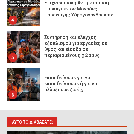
εξοπλισμού για εργασίες σε
ύψος και είσοδο σε
περιορισμένους χώρους
5
Εκπαιδεύουμε για να
εκπαιδεύσουμε ή για να
αλλάξουμε ζωές;
6
Sprinklers: Ο «αόρατος φύλακας
άγγελος» πάνω από το κεφάλι
μας
7
Η ελαφρότητα της τεχνικής
ΑΥΤΌ ΤΟ ΔΙΑΒΆΣΑΤΕ;
ασφάλειας στην Ελλάδα (ΥΑΕ)
8