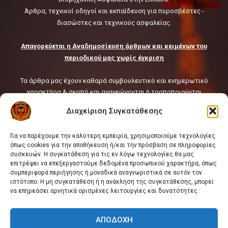
HSE Must Be Operated as One
Άρθρα, τεχνικοί οδηγοί και εκπαίδευση για πυροσβέστες -
9
διασώστες και τεχνικούς ασφαλείας.
10 συχνά λάθη σε
Απαγορεύεται η Αναδημοσίευση άρθρων και κειμένων του
περιορισμένους χώρους που
περιοδικού μας χωρίς έγκριση
οδηγούν σε ατύχημα
10
Τα άρθρα μας έχουν καθαρά συμβουλευτικό και ενημερωτικό
χαρακτήρα & σκοπό και ανανεώνονται ή τροποποιούνται
συνεχώς ή κατά τακτά χρονικά διαστήματα.
Διαχείριση Συγκατάθεσης
Δεδομένης δε της φύσης και του όγκου του διαδικτύου και της
συνεχούς ροής ή/ και μεταβολής των μεταδιδόμενων μέσω αυτού
Για να παρέχουμε την καλύτερη εμπειρία, χρησιμοποιούμε τεχνολογίες
πληροφοριών, οι Πληροφορίες παρέχονται από την Ιστοσελίδα
όπως cookies για την αποθήκευση ή/και την πρόσβαση σε πληροφορίες
του Fire Rescue Pedia ως έχουν, χωρίς να παρέχεται οιαδήποτε
συσκευών. Η συγκατάθεση για τις εν λόγω τεχνολογίες θα μας
εγγύηση, ιδίως ως προς την πληρότητα, επάρκεια ή και την
επιτρέψει να επεξεργαστούμε δεδομένα προσωπικού χαρακτήρα, όπως
χρονική επικαιροποίησή τους.
συμπεριφορά περιήγησης ή μοναδικά αναγνωριστικά σε αυτόν τον
ιστότοπο. Η μη συγκατάθεση ή η ανάκληση της συγκατάθεσης, μπορεί
να επηρεάσει αρνητικά ορισμένες λειτουργίες και δυνατότητες.
Εμπορική Εκμετάλλευση -
FORMULA ΠΥΡΟΣΒΕΣΤΗΡΕΣ ΑΕ ΙΕΠΥΑ
ΑΠΟΔΟΧΉ
ΠΟΛΙΤΙΚΗ ΑΠΟΡΡΗΤΟΥ
|
ΠΟΛΙΤΙΚΗ COOKIES
|
ΠΟΙΟΙ ΕΙΜΑΣΤΕ
|