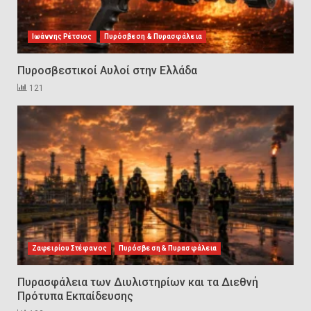
Ελλάδα
2
Ιωάννης Ρέτσιος
Πυρόσβεση & Πυρασφάλεια
Πυροσβεστικοί Αυλοί στην Ελλάδα
Πυρασφάλεια των Διυλιστηρίων
121
και τα Διεθνή Πρότυπα
Εκπαίδευσης
3
Επιχειρησιακή Αντιμετώπιση
Πυρκαγιών σε Μονάδες
Παραγωγής Υδρογονανθράκων
4
Συντήρηση και έλεγχος
Ζαφειρίου Στέφανος
Πυρόσβεση & Πυρασφάλεια
εξοπλισμού για εργασίες σε
ύψος και είσοδο σε
Πυρασφάλεια των Διυλιστηρίων και τα Διεθνή
περιορισμένους χώρους
5
Πρότυπα Εκπαίδευσης