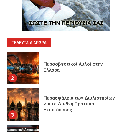
1
Πυροσβεστικοί Αυλοί στην
Ελλάδα
2
ΤΕΛΕΥΤΑΊΑ ΆΡΘΡΑ
Πυρασφάλεια των Διυλιστηρίων
και τα Διεθνή Πρότυπα
Εκπαίδευσης
3
Επιχειρησιακή Αντιμετώπιση
Πυρκαγιών σε Μονάδες
Παραγωγής Υδρογονανθράκων
4
Συντήρηση και έλεγχος