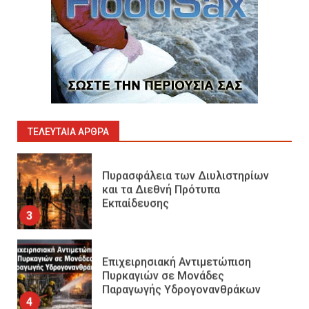
Πυρόσβεση και Διάσωση σε
Ορυχεία
1
Πυροσβεστικοί Αυλοί στην
Ελλάδα
2
ΤΕΛΕΥΤΑΊΑ ΆΡΘΡΑ
Πυρασφάλεια των Διυλιστηρίων
και τα Διεθνή Πρότυπα
Εκπαίδευσης
3
Επιχειρησιακή Αντιμετώπιση
Πυρκαγιών σε Μονάδες
Παραγωγής Υδρογονανθράκων
4