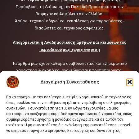
Technical Leadership in Safety:
Πυρόσβεση, τη Διάσωση, την Πολιτική Προστασία και την
Why Emergency Response and
Βιομηχανική Ασφάλεια στην Ελλάδα.
HSE Must Be Operated as One
Άρθρα, τεχνικοί οδηγοί και εκπαίδευση για πυροσβέστες -
9
διασώστες και τεχνικούς ασφαλείας.
10 συχνά λάθη σε
Απαγορεύεται η Αναδημοσίευση άρθρων και κειμένων του
περιορισμένους χώρους που
περιοδικού μας χωρίς έγκριση
οδηγούν σε ατύχημα
10
Τα άρθρα μας έχουν καθαρά συμβουλευτικό και ενημερωτικό
χαρακτήρα & σκοπό και ανανεώνονται ή τροποποιούνται
συνεχώς ή κατά τακτά χρονικά διαστήματα.
Διαχείριση Συγκατάθεσης
Δεδομένης δε της φύσης και του όγκου του διαδικτύου και της
συνεχούς ροής ή/ και μεταβολής των μεταδιδόμενων μέσω αυτού
Για να παρέχουμε την καλύτερη εμπειρία, χρησιμοποιούμε τεχνολογίες
πληροφοριών, οι Πληροφορίες παρέχονται από την Ιστοσελίδα
όπως cookies για την αποθήκευση ή/και την πρόσβαση σε πληροφορίες
του Fire Rescue Pedia ως έχουν, χωρίς να παρέχεται οιαδήποτε
συσκευών. Η συγκατάθεση για τις εν λόγω τεχνολογίες θα μας
εγγύηση, ιδίως ως προς την πληρότητα, επάρκεια ή και την
επιτρέψει να επεξεργαστούμε δεδομένα προσωπικού χαρακτήρα, όπως
χρονική επικαιροποίησή τους.
συμπεριφορά περιήγησης ή μοναδικά αναγνωριστικά σε αυτόν τον
ιστότοπο. Η μη συγκατάθεση ή η ανάκληση της συγκατάθεσης, μπορεί
να επηρεάσει αρνητικά ορισμένες λειτουργίες και δυνατότητες.