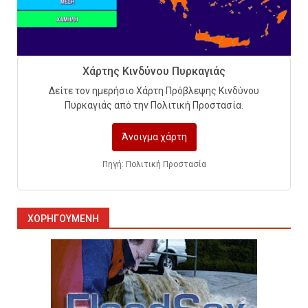
7
Η ελαφρότητα της τεχνικής
Χάρτης Κινδύνου Πυρκαγιάς
ασφάλειας στην Ελλάδα (ΥΑΕ)
Δείτε τον ημερήσιο Χάρτη Πρόβλεψης Κινδύνου
8
Πυρκαγιάς από την Πολιτική Προστασία.
Άνοιγμα χάρτη
Technical Leadership in Safety:
Why Emergency Response and
HSE Must Be Operated as One
Πηγή: Πολιτική Προστασία
9
ΧΟΡΗΓΟΎΜΕΝΗ
10 συχνά λάθη σε
περιορισμένους χώρους που
οδηγούν σε ατύχημα
10