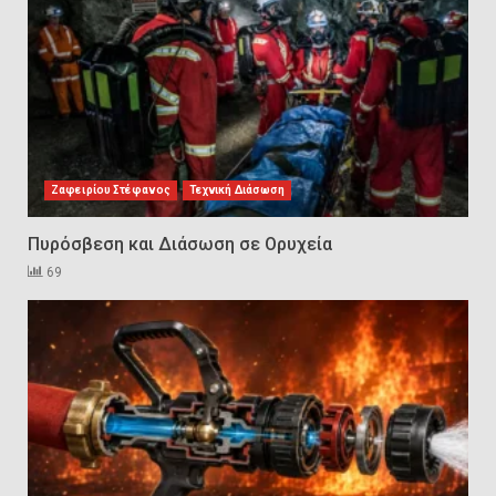
Technical Leadership in Safety:
Why Emergency Response and
HSE Must Be Operated as One
9
Ζαφειρίου Στέφανος
Τεχνική Διάσωση
10 συχνά λάθη σε
περιορισμένους χώρους που
Πυρόσβεση και Διάσωση σε Ορυχεία
οδηγούν σε ατύχημα
10
69
Πυρόσβεση και Διάσωση σε
Ορυχεία
1
Πυροσβεστικοί Αυλοί στην