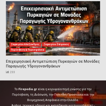
Εκπαιδεύουμε για να
εκπαιδεύσουμε ή για να
αλλάξουμε ζωές;
6
Sprinklers: Ο «αόρατος φύλακας
άγγελος» πάνω από το κεφάλι
Ζαφειρίου Αλέξανδρος
Ζαφειρίου Στέφανος
μας
Πυρόσβεση & Πυρασφάλεια
7
Επιχειρησιακή Αντιμετώπιση Πυρκαγιών σε Μονάδες
Παραγωγής Υδρογονανθράκων
Η ελαφρότητα της τεχνικής
233
ασφάλειας στην Ελλάδα (ΥΑΕ)
8
To
Firepedia.gr
είναι η κορυφαία πηγή γνώσης για την
Πυρόσβεση, τη Διάσωση, την Πολιτική Προστασία και την
Technical Leadership in Safety:
Βιομηχανική Ασφάλεια στην Ελλάδα.
Why Emergency Response and
Άρθρα, τεχνικοί οδηγοί και εκπαίδευση για πυροσβέστες -