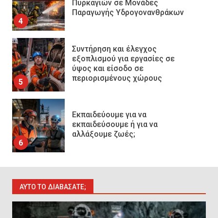
εξοπλισμού για εργασίες σε
ύψος και είσοδο σε
περιορισμένους χώρους
5
Εκπαιδεύουμε για να
εκπαιδεύσουμε ή για να
αλλάξουμε ζωές;
6
Sprinklers: Ο «αόρατος φύλακας
άγγελος» πάνω από το κεφάλι
μας
7
ΑΥΤΌ ΤΟ ΔΙΑΒΆΣΑΤΕ;
Η ελαφρότητα της τεχνικής
ασφάλειας στην Ελλάδα (ΥΑΕ)
8