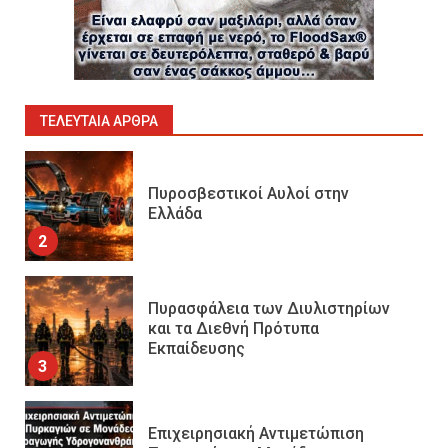
1
Πυροσβεστικοί Αυλοί στην
Ελλάδα
ΤΕΛΕΥΤΑΊΑ ΆΡΘΡΑ
2
Πυρασφάλεια των Διυλιστηρίων
και τα Διεθνή Πρότυπα
Εκπαίδευσης
3
Επιχειρησιακή Αντιμετώπιση
Πυρκαγιών σε Μονάδες
Παραγωγής Υδρογονανθράκων
4
Συντήρηση και έλεγχος