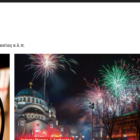
σίας κ.λ.π.
Ιωάννης Ρέτσιος
Συμβουλές