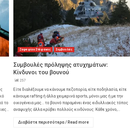
Ζαφειρίου Στέφανος
Συμβουλές
Συμβουλές πρόληψης ατυχημάτων:
Κίνδυνοι του βουνού
257
ος
Είτε διαλέξουμε να κάνουμε πεζοπορία, είτε ποδηλασία, είτε
κό
κάνουμε rafting ή άλλα χειμερινά sports, μόνοι μας ή με την
πό το
οικογένεια μας… το βουνό παραμένει ένας ειδυλλιακός τόπος
ες...
αναψυχής άλλα κρύβει πολλούς κινδύνους. Κάθε χρόνο,...
Διαβάστε περισσότερα / Read more