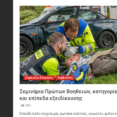
Ζαφειρίου Στέφανος
Συμβουλές
Σεμινάρια Πρώτων Βοηθειών, κατηγορί
και επίπεδα εξειδίκευσης
283
Επειδή πολύ συχνά μας ρωτάνε πολίτες, γνωστοί, φίλοι κ