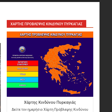
ΧΆΡΤΗΣ ΠΡΌΒΛΕΨΗΣ ΚΙΝΔΎΝΟΥ ΠΥΡΚΑΓΙΆΣ
Εκπαιδεύουμε για να
εκπαιδεύσουμε ή για να
αλλάξουμε ζωές;
6
Sprinklers: Ο «αόρατος
φύλακας άγγελος» πάνω από
Χάρτης Κινδύνου Πυρκαγιάς
το κεφάλι μας
Δείτε τον ημερήσιο Χάρτη Πρόβλεψης Κινδύνου
7