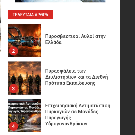
Ορυχεία
1
ΤΕΛΕΥΤΑΊΑ ΆΡΘΡΑ
Πυροσβεστικοί Αυλοί στην
Ελλάδα
2
Πυρασφάλεια των
Διυλιστηρίων και τα Διεθνή
Πρότυπα Εκπαίδευσης
3
Επιχειρησιακή Αντιμετώπιση
Πυρκαγιών σε Μονάδες
Παραγωγής
Υδρογονανθράκων
4