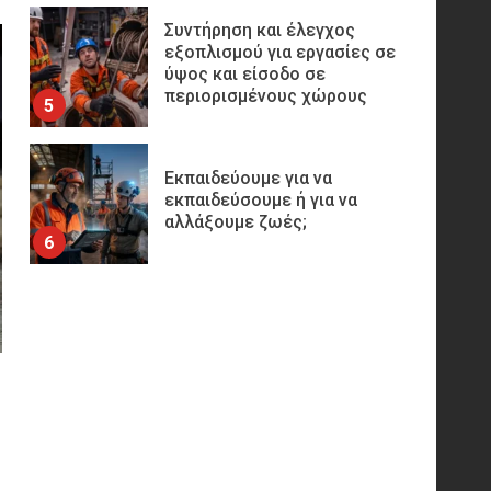
Συντήρηση και έλεγχος
εξοπλισμού για εργασίες σε
ύψος και είσοδο σε
περιορισμένους χώρους
5
Εκπαιδεύουμε για να
εκπαιδεύσουμε ή για να
αλλάξουμε ζωές;
6
Sprinklers: Ο «αόρατος
φύλακας άγγελος» πάνω από
το κεφάλι μας
7
Η ελαφρότητα της τεχνικής
ασφάλειας στην Ελλάδα (ΥΑΕ)