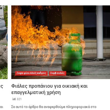
Ζαφειρίου Αλέξανδρος
Συμβουλές
ες
Φιάλες προπάνιου για οικιακή και
επαγγελματική χρήση
321
αι
Σε αυτό το άρθρο θα αναφερθούμε πληροφοριακά στο