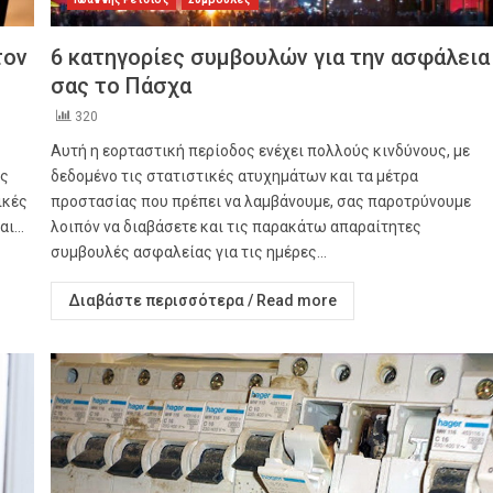
τον
6 κατηγορίες συμβουλών για την ασφάλεια
σας το Πάσχα
320
Αυτή η εορταστική περίοδος ενέχει πολλούς κινδύνους, με
ας
δεδομένo τις στατιστικές ατυχημάτων και τα μέτρα
ικές
προστασίας που πρέπει να λαμβάνουμε, σας παροτρύνουμε
ι...
λοιπόν να διαβάσετε και τις παρακάτω απαραίτητες
συμβουλές ασφαλείας για τις ημέρες...
Διαβάστε περισσότερα / Read more