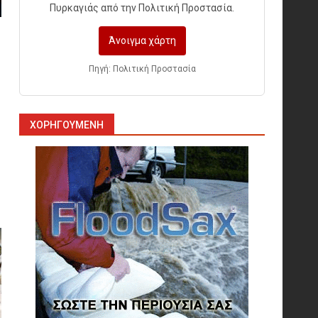
Πυρκαγιάς από την Πολιτική Προστασία.
Άνοιγμα χάρτη
Η ελαφρότητα της τεχνικής
ασφάλειας στην Ελλάδα (ΥΑΕ)
Πηγή: Πολιτική Προστασία
8
Technical Leadership in
ΧΟΡΗΓΟΎΜΕΝΗ
Safety: Why Emergency
Response and HSE Must Be
Operated as One
9
10 συχνά λάθη σε
περιορισμένους χώρους που
οδηγούν σε ατύχημα
10
Πυρόσβεση και Διάσωση σε