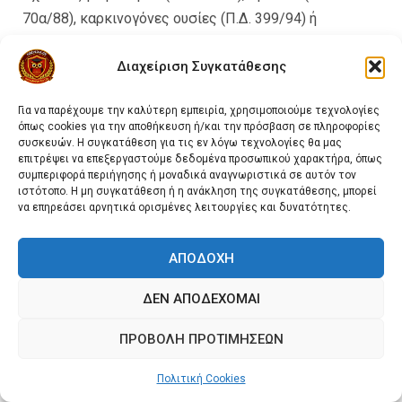
70α/88), καρκινογόνες ουσίες (Π.Δ. 399/94) ή
βιολογικούς παράγοντες (Π.Δ. 186/95).
Διαχείριση Συγκατάθεσης
Ο εργοδότης, πριν από την επιλογή του Τεχνικού
Ασφάλειας ή του Ιατρού Εργασίας, έχει υποχρέωση να
Για να παρέχουμε την καλύτερη εμπειρία, χρησιμοποιούμε τεχνολογίες
όπως cookies για την αποθήκευση ή/και την πρόσβαση σε πληροφορίες
γνωστοποιεί στην τοπική Επιθεώρηση Εργασίας, τα
συσκευών. Η συγκατάθεση για τις εν λόγω τεχνολογίες θα μας
τυπικά και ουσιαστικά προσόντα τους, καθώς και την
επιτρέψει να επεξεργαστούμε δεδομένα προσωπικού χαρακτήρα, όπως
συμπεριφορά περιήγησης ή μοναδικά αναγνωριστικά σε αυτόν τον
τυχόν απασχόλησή τους σε άλλη επιχείρηση, τα
ιστότοπο. Η μη συγκατάθεση ή η ανάκληση της συγκατάθεσης, μπορεί
στοιχεία για το είδος και την οργάνωση της
να επηρεάσει αρνητικά ορισμένες λειτουργίες και δυνατότητες.
επιχείρησης, τον αριθμό των εργαζομένων και λοιπές
συναφείς πληροφορίες. Η σύμβαση πρόσληψης του
ΑΠΟΔΟΧΉ
Τεχνικού Ασφάλειας και του Ιατρού Εργασίας, γίνεται
εγγράφως και αντίγραφό της κοινοποιείται από τον
ΔΕΝ ΑΠΟΔΈΧΟΜΑΙ
εργοδότη στην τοπική Επιθεώρηση Εργασίας.
ΠΡΟΒΟΛΉ ΠΡΟΤΙΜΉΣΕΩΝ
Ο εργοδότης, για την αποτελεσματικότερη άσκηση
Πολιτική Cookies
των καθηκόντων του Τεχνικού Ασφάλειας και του