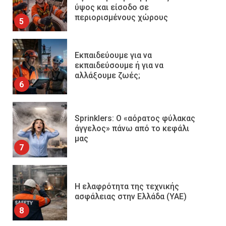
ύψος και είσοδο σε
περιορισμένους χώρους
5
Εκπαιδεύουμε για να
εκπαιδεύσουμε ή για να
αλλάξουμε ζωές;
6
Sprinklers: Ο «αόρατος φύλακας
άγγελος» πάνω από το κεφάλι
μας
7
Η ελαφρότητα της τεχνικής
ασφάλειας στην Ελλάδα (ΥΑΕ)
8