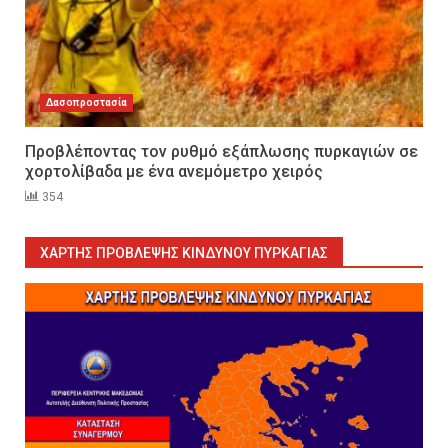
Δασοπροστασία
Προβλέποντας τον ρυθμό εξάπλωσης πυρκαγιών σε
χορτολίβαδα με ένα ανεμόμετρο χειρός
354
Εκπαιδεύουμε για να
εκπαιδεύσουμε ή για να
αλλάξουμε ζωές;
ΧΆΡΤΗΣ ΠΡΌΒΛΕΨΗΣ ΚΙΝΔΎΝΟΥ ΠΥΡΚΑΓΙΆΣ
6
Sprinklers: Ο «αόρατος φύλακας
άγγελος» πάνω από το κεφάλι
μας
7