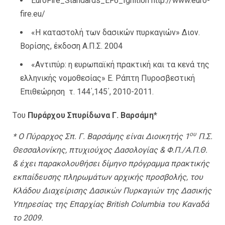
EuroFire_Standards_EF6_Ignition http://www.euro-
fire.eu/
«Η καταστολή των δασικών πυρκαγιών» Διον.
Βορίσης, έκδοση Α.Π.Σ. 2004
«Αντιπύρ: η ευρωπαϊκή πρακτική και τα κενά της
ελληνικής νομοθεσίας» Ε. Ράπτη Πυροσβεστική
Επιθεώρηση τ. 144΄,145΄, 2010-2011.
Tου
Πυράρχου Σπυρίδωνα Γ. Βαρσάμη
*
ου
* Ο Πύραρχος Σπ. Γ. Βαρσάμης είναι Διοικητής 1
Π.Σ.
Θεσσαλονίκης, πτυχιούχος Δασολογίας & Φ.Π./Α.Π.Θ.
& έχει παρακολουθήσει δίμηνο πρόγραμμα πρακτικής
εκπαίδευσης πληρωμάτων αρχικής προσβολής, του
Κλάδου Διαχείρισης Δασικών Πυρκαγιών της Δασικής
Υπηρεσίας της Επαρχίας British Columbia του Καναδά
το 2009.