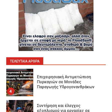
Πυροσβεστικοί Αυλοί στην
Ελλάδα
2
Πυρασφάλεια των Διυλιστηρίων
και τα Διεθνή Πρότυπα
Εκπαίδευσης
3
ΤΕΛΕΥΤΑΊΑ ΆΡΘΡΑ
Επιχειρησιακή Αντιμετώπιση
Πυρκαγιών σε Μονάδες
Παραγωγής Υδρογονανθράκων
4
Συντήρηση και έλεγχος
εξοπλισμού για εργασίες σε