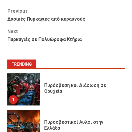
Post
Previous
Δασικές Πυρκαγιές από κεραυνούς
navigation
Next
Πυρκαγιές σε Πολυώροφα Κτήρια
TRENDING
Πυρόσβεση και Διάσωση σε
Ορυχεία
1
Πυροσβεστικοί Αυλοί στην
Ελλάδα