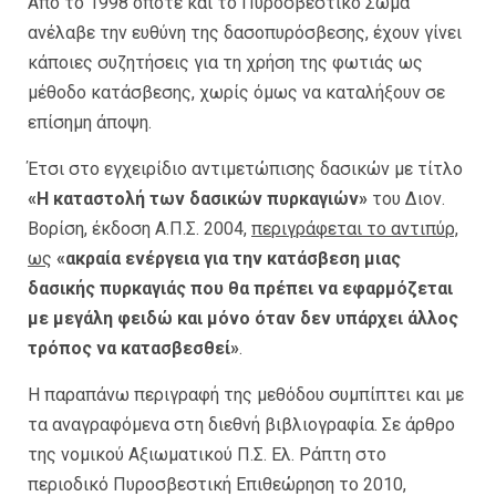
Από το 1998 οπότε και το Πυροσβεστικό Σώμα
ανέλαβε την ευθύνη της δασοπυρόσβεσης, έχουν γίνει
κάποιες συζητήσεις για τη χρήση της φωτιάς ως
μέθοδο κατάσβεσης, χωρίς όμως να καταλήξουν σε
επίσημη άποψη.
Έτσι στο εγχειρίδιο αντιμετώπισης δασικών με τίτλο
«Η καταστολή των δασικών πυρκαγιών»
του Διον.
Βορίση, έκδοση Α.Π.Σ. 2004,
περιγράφεται το αντιπύρ,
ως
«ακραία ενέργεια για την κατάσβεση μιας
δασικής πυρκαγιάς που θα πρέπει να εφαρμόζεται
με μεγάλη φειδώ και μόνο όταν δεν υπάρχει άλλος
τρόπος να κατασβεσθεί»
.
Η παραπάνω περιγραφή της μεθόδου συμπίπτει και με
τα αναγραφόμενα στη διεθνή βιβλιογραφία. Σε άρθρο
της νομικού Αξιωματικού Π.Σ. Ελ. Ράπτη στο
περιοδικό Πυροσβεστική Επιθεώρηση το 2010,