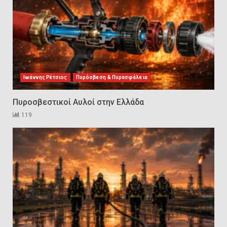
2
Πυρασφάλεια των Διυλιστηρίων
και τα Διεθνή Πρότυπα
Εκπαίδευσης
3
Ιωάννης Ρέτσιος
Πυρόσβεση & Πυρασφάλεια
Πυροσβεστικοί Αυλοί στην Ελλάδα
Επιχειρησιακή Αντιμετώπιση
119
Πυρκαγιών σε Μονάδες
Παραγωγής Υδρογονανθράκων
4
Συντήρηση και έλεγχος
εξοπλισμού για εργασίες σε
ύψος και είσοδο σε
περιορισμένους χώρους
5