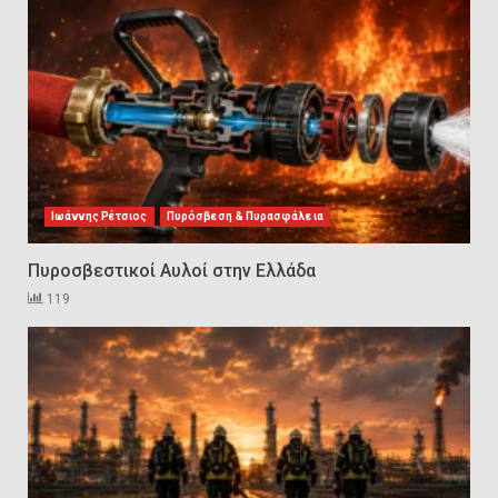
Πυροσβεστικοί Αυλοί στην
Ελλάδα
2
Πυρασφάλεια των Διυλιστηρίων
και τα Διεθνή Πρότυπα
Εκπαίδευσης
3
Ιωάννης Ρέτσιος
Πυρόσβεση & Πυρασφάλεια
Πυροσβεστικοί Αυλοί στην Ελλάδα
Επιχειρησιακή Αντιμετώπιση
119
Πυρκαγιών σε Μονάδες
Παραγωγής Υδρογονανθράκων
4
Συντήρηση και έλεγχος
εξοπλισμού για εργασίες σε
ύψος και είσοδο σε
περιορισμένους χώρους
5