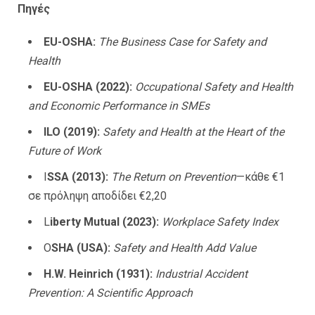
Πηγές
EU-OSHA:
The Business Case for Safety and
Health
EU-OSHA (2022):
Occupational Safety and Health
and Economic Performance in SMEs
ILO (2019):
Safety and Health at the Heart of the
Future of Work
I
SSA (2013):
The Return on Prevention
—κάθε €1
σε πρόληψη αποδίδει €2,20
L
iberty Mutual (2023):
Workplace Safety Index
O
SHA (USA):
Safety and Health Add Value
H.W. Heinrich (1931):
Industrial Accident
Prevention: A Scientific Approach