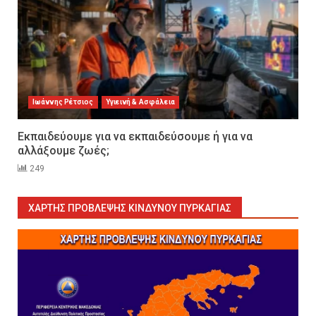
Ιωάννης Ρέτσιος
Υγιεινή & Ασφάλεια
Εκπαιδεύουμε για να εκπαιδεύσουμε ή για να
αλλάξουμε ζωές;
249
Εκπαιδεύουμε για να
εκπαιδεύσουμε ή για να
αλλάξουμε ζωές;
ΧΆΡΤΗΣ ΠΡΌΒΛΕΨΗΣ ΚΙΝΔΎΝΟΥ ΠΥΡΚΑΓΙΆΣ
6
Sprinklers: Ο «αόρατος φύλακας
άγγελος» πάνω από το κεφάλι
μας
7