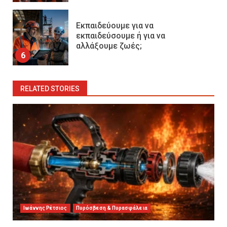
Εκπαιδεύουμε για να
εκπαιδεύσουμε ή για να
αλλάξουμε ζωές;
6
RELATED STORIES
Ιωάννης Ρέτσιος
Πυρόσβεση & Πυρασφάλεια