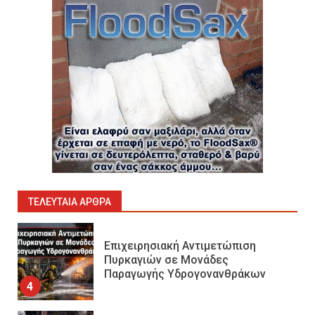
Ορυχεία
1
Πυροσβεστικοί Αυλοί στην
Ελλάδα
2
Πυρασφάλεια των Διυλιστηρίων
και τα Διεθνή Πρότυπα
Εκπαίδευσης
3
ΤΕΛΕΥΤΑΊΑ ΆΡΘΡΑ
Επιχειρησιακή Αντιμετώπιση
Πυρκαγιών σε Μονάδες
Παραγωγής Υδρογονανθράκων
4