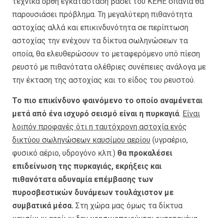
τεχνικά ορθή εγκατάσταση βάσει του ΚΕΗΕ σπάνια θα
παρουσιάσει πρόβλημα. Τη μεγαλύτερη πιθανότητα
αστοχίας αλλά και επικινδυνότητα σε περίπτωση
αστοχίας την ενέχουν τα δίκτυα σωληνώσεων τα
οποία, θα ελευθερώσουν το μεταφερόμενο υπό πίεση
ρευστό με πιθανότατα ολέθριες συνέπειες ανάλογα με
την έκταση της αστοχίας και το είδος του ρευστού.
Το πιο επικίνδυνο φαινόμενο το οποίο αναμένεται
μετά από ένα ισχυρό σεισμό είναι η πυρκαγιά
.
Είναι
λοιπόν προφανές ότι η ταυτόχρονη αστοχία ενός
δικτύου σωληνώσεων καυσίμου αερίου
(υγραέριο,
φυσικό αέριο, υδρογόνο κλπ.)
θα προκαλέσει
επιδείνωση της πυρκαγιάς, εκρήξεις και
πιθανότατα αδυναμία επέμβασης των
πυροσβεστικών δυνάμεων τουλάχιστον με
συμβατικά μέσα.
Στη χώρα μας όμως τα δίκτυα