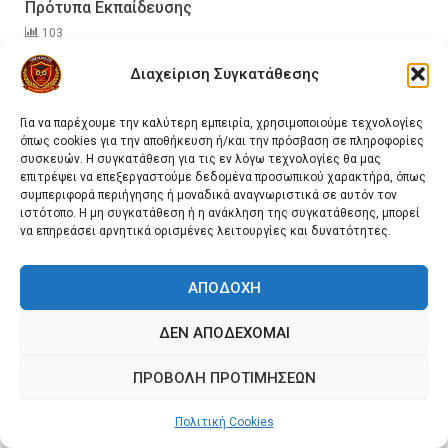
Πρότυπα Εκπαίδευσης
103
Διαχείριση Συγκατάθεσης
Για να παρέχουμε την καλύτερη εμπειρία, χρησιμοποιούμε τεχνολογίες
όπως cookies για την αποθήκευση ή/και την πρόσβαση σε πληροφορίες
συσκευών. Η συγκατάθεση για τις εν λόγω τεχνολογίες θα μας
επιτρέψει να επεξεργαστούμε δεδομένα προσωπικού χαρακτήρα, όπως
συμπεριφορά περιήγησης ή μοναδικά αναγνωριστικά σε αυτόν τον
ιστότοπο. Η μη συγκατάθεση ή η ανάκληση της συγκατάθεσης, μπορεί
να επηρεάσει αρνητικά ορισμένες λειτουργίες και δυνατότητες.
Ζαφειρίου Αλέξανδρος
Ζαφειρίου Στέφανος
Πυρόσβεση & Πυρασφάλεια
ΑΠΟΔΟΧΉ
Επιχειρησιακή Αντιμετώπιση Πυρκαγιών σε Μονάδες
Παραγωγής Υδρογονανθράκων
ΔΕΝ ΑΠΟΔΈΧΟΜΑΙ
232
ΠΡΟΒΟΛΉ ΠΡΟΤΙΜΉΣΕΩΝ
ΧΆΡΤΗΣ ΠΡΌΒΛΕΨΗΣ ΚΙΝΔΎΝΟΥ ΠΥΡΚΑΓΙΆΣ
Πολιτική Cookies