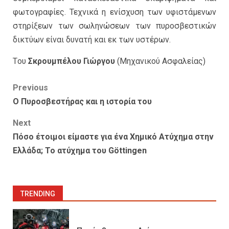
φωτογραφίες. Τεχνικά η ενίσχυση των υφιστάμενων
στηρίξεων των σωληνώσεων των πυροσβεστικών
δικτύων είναι δυνατή και εκ των υστέρων.
Tου
Σκρουμπέλου Γιώργου
(Μηχανικού Ασφαλείας)
Post
Previous
Ο Πυροσβεστήρας και η ιστορία του
navigation
Next
Πόσο έτοιμοι είμαστε για ένα Χημικό Ατύχημα στην
Ελλάδα; Το ατύχημα του Göttingen
TRENDING