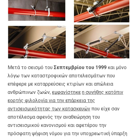
Μετά το σεισμό του
Σεπτεμβρίου του 1999
και μόνο
λόγω των καταστροφικών αποτελεσμάτων που
επέφερε με καταρρεύσεις κτιρίων και απώλεια
ανθρώπινων ζωών,
εμφανίστηκε
η συνήθης κατόπιν
εορτής φιλολογία για την επάρκεια της
αντισεισμικότητας των κατασκευών
που είχε σαν
αποτέλεσμα αφενός την αναθεώρηση του
αντισεισμικού κανονισμού και αφετέρου την
πρόσφατη ψήφιση νόμου για την υποχρεωτική ύπαρξη