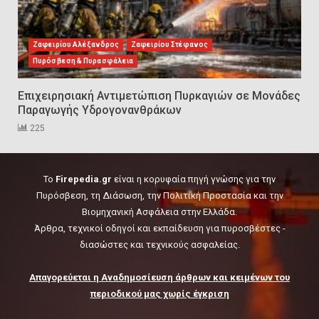
Εκπαιδεύουμε για να
εκπαιδεύσουμε ή για να
αλλάξουμε ζωές;
Ζαφειρίου Αλέξανδρος
Ζαφειρίου Στέφανος
6
Πυρόσβεση & Πυρασφάλεια
Επιχειρησιακή Αντιμετώπιση Πυρκαγιών σε Μονάδες
Sprinklers: Ο «αόρατος φύλακας
Παραγωγής Υδρογονανθράκων
άγγελος» πάνω από το κεφάλι
μας
225
7
To
Firepedia.gr
είναι η κορυφαία πηγή γνώσης για την
Η ελαφρότητα της τεχνικής
Πυρόσβεση, τη Διάσωση, την Πολιτική Προστασία και την
ασφάλειας στην Ελλάδα (ΥΑΕ)
Βιομηχανική Ασφάλεια στην Ελλάδα.
Άρθρα, τεχνικοί οδηγοί και εκπαίδευση για πυροσβέστες -
8
διασώστες και τεχνικούς ασφαλείας.
Technical Leadership in Safety:
Απαγορεύεται η Αναδημοσίευση άρθρων και κειμένων του
Why Emergency Response and
περιοδικού μας χωρίς έγκριση
HSE Must Be Operated as One