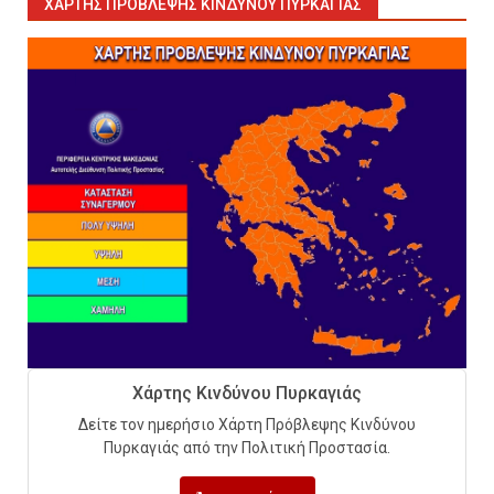
ΧΆΡΤΗΣ ΠΡΌΒΛΕΨΗΣ ΚΙΝΔΎΝΟΥ ΠΥΡΚΑΓΙΆΣ
Εκπαιδεύουμε για να
εκπαιδεύσουμε ή για να
αλλάξουμε ζωές;
6
Sprinklers: Ο «αόρατος φύλακας
άγγελος» πάνω από το κεφάλι
Χάρτης Κινδύνου Πυρκαγιάς
μας
Δείτε τον ημερήσιο Χάρτη Πρόβλεψης Κινδύνου
7
Πυρκαγιάς από την Πολιτική Προστασία.