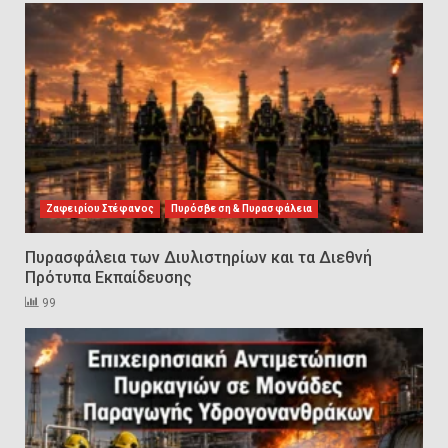
2
Πυρασφάλεια των Διυλιστηρίων
και τα Διεθνή Πρότυπα
Εκπαίδευσης
3
Ζαφειρίου Στέφανος
Πυρόσβεση & Πυρασφάλεια
Επιχειρησιακή Αντιμετώπιση
Πυρκαγιών σε Μονάδες
Παραγωγής Υδρογονανθράκων
Πυρασφάλεια των Διυλιστηρίων και τα Διεθνή
4
Πρότυπα Εκπαίδευσης
99
Συντήρηση και έλεγχος
εξοπλισμού για εργασίες σε
ύψος και είσοδο σε
περιορισμένους χώρους
5