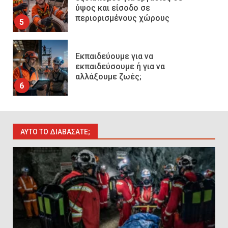
ύψος και είσοδο σε
περιορισμένους χώρους
5
Εκπαιδεύουμε για να
εκπαιδεύσουμε ή για να
αλλάξουμε ζωές;
6
Sprinklers: Ο «αόρατος φύλακας
άγγελος» πάνω από το κεφάλι
ΑΥΤΌ ΤΟ ΔΙΑΒΆΣΑΤΕ;
μας
7
Η ελαφρότητα της τεχνικής
ασφάλειας στην Ελλάδα (ΥΑΕ)
8