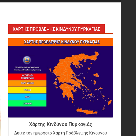
Sprinklers: Ο «αόρατος
φύλακας άγγελος» πάνω από
το κεφάλι μας
7
ΧΆΡΤΗΣ ΠΡΌΒΛΕΨΗΣ ΚΙΝΔΎΝΟΥ ΠΥΡΚΑΓΙΆΣ
Η ελαφρότητα της τεχνικής
ασφάλειας στην Ελλάδα (ΥΑΕ)
8
Technical Leadership in
Safety: Why Emergency
Response and HSE Must Be
Operated as One
9
10 συχνά λάθη σε
περιορισμένους χώρους που
Χάρτης Κινδύνου Πυρκαγιάς
οδηγούν σε ατύχημα
Δείτε τον ημερήσιο Χάρτη Πρόβλεψης Κινδύνου
10