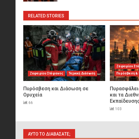
RELATED STORIES
Ζαφειρίου Στ
Ζαφειρίου Στέφανος
Τεχνική Διάσωση
Πυρόσβεση &
Πυρόσβεση και Διάσωση σε
Πυρασφάλει
Ορυχεία
και τα Διεθ
Εκπαίδευση
66
103
ΑΥΤΌ ΤΟ ΔΙΑΒΆΣΑΤΕ;