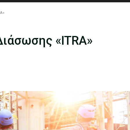
RA»
Διάσωσης «ITRA»