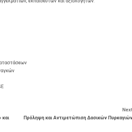
αγγελματιών, εκπαιδευτών και αξιολογήτων.
καταστάσεων
αναγκών
SE
Nex
 και
Πρόληψη και Αντιμετώπιση Δασικών Πυρκαγιώ