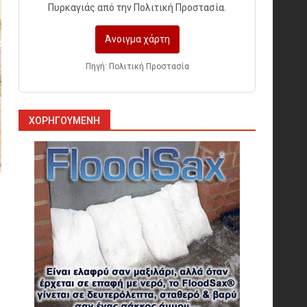
Πυρκαγιάς από την Πολιτική Προστασία.
Άνοιγμα χάρτη
Πυρόσβεση και Διάσωση σε
Ορυχεία
Πηγή: Πολιτική Προστασία
1
ΧΟΡΗΓΟΎΜΕΝΗ
Πυροσβεστικοί Αυλοί στην
Ελλάδα
2
Πυρασφάλεια των
Διυλιστηρίων και τα Διεθνή
Πρότυπα Εκπαίδευσης
3
Επιχειρησιακή Αντιμετώπιση
Πυρκαγιών σε Μονάδες