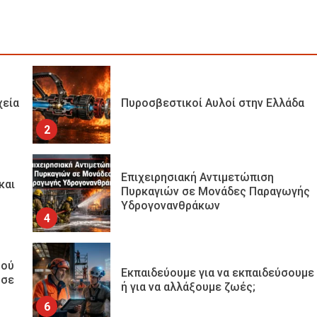
χεία
Πυροσβεστικοί Αυλοί στην Ελλάδα
2
Επιχειρησιακή Αντιμετώπιση
και
Πυρκαγιών σε Μονάδες Παραγωγής
Υδρογονανθράκων
4
μού
Εκπαιδεύουμε για να εκπαιδεύσουμε
 σε
ή για να αλλάξουμε ζωές;
6