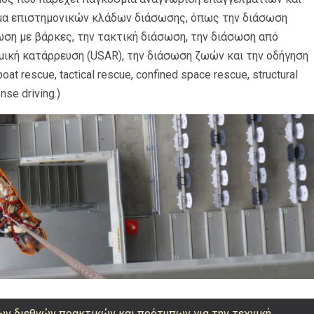
σμα επιστημονικών κλάδων διάσωσης, όπως την διάσωση
ωση με βάρκες, την τακτική διάσωση, την διάσωση από
μική κατάρρευση (USAR), την διάσωση ζωών και την οδήγηση
at rescue, tactical rescue, confined space rescue, structural
se driving.)
ων διεθνών πρακτικών και πρότυπων για την τεχνική