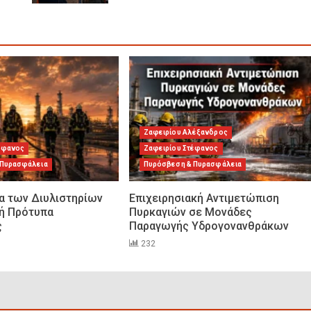
Ζαφειρίου Αλέξανδρος
έφανος
Ζαφειρίου Στέφανος
 Πυρασφάλεια
Πυρόσβεση & Πυρασφάλεια
α των Διυλιστηρίων
Επιχειρησιακή Αντιμετώπιση
νή Πρότυπα
Πυρκαγιών σε Μονάδες
ς
Παραγωγής Υδρογονανθράκων
232