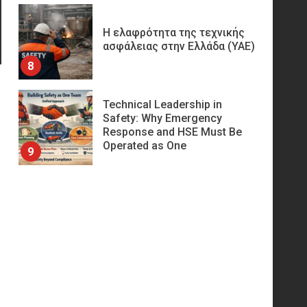
Η ελαφρότητα της τεχνικής
ασφάλειας στην Ελλάδα (ΥΑΕ)
8
ς
Technical Leadership in
Safety: Why Emergency
Response and HSE Must Be
Operated as One
9
10 συχνά λάθη σε
περιορισμένους χώρους που
οδηγούν σε ατύχημα
10
Πυρόσβεση και Διάσωση σε
Ορυχεία