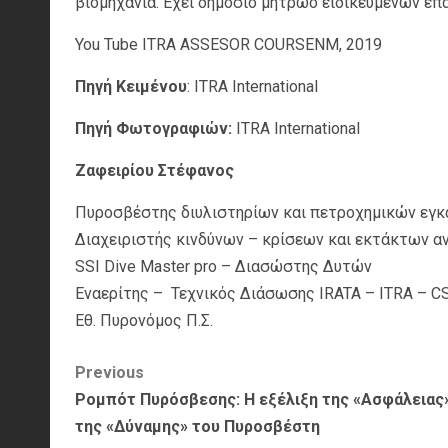
βιομηχανία. Έχει δημόσιο μητρώο ειδικευμένων επ
You Tube ITRA ASSESOR COURSENM, 2019
Πηγή Κειμένου
: ITRA International
Πηγή Φωτογραφιών
:
ITRA International
Ζαφειρίου Στέφανος
Πυροσβέστης διυλιστηρίων και πετροχημικών εγ
Διαχειριστής κινδύνων – κρίσεων και εκτάκτων 
SSI Dive Master pro – Διασώστης Δυτών
Εναερίτης – Τεχνικός Διάσωσης IRATA – ITRA – C
Εθ. Πυρονόμος Π.Σ.
Post
Previous
Ρομπότ Πυρόσβεσης: Η εξέλιξη της «Ασφάλειας»
navigation
της «Δύναμης» του Πυροσβέστη