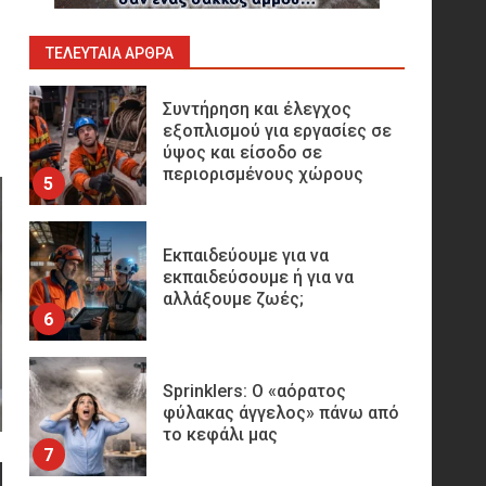
Παραγωγής
Υδρογονανθράκων
4
ΤΕΛΕΥΤΑΊΑ ΆΡΘΡΑ
Συντήρηση και έλεγχος
εξοπλισμού για εργασίες σε
ύψος και είσοδο σε
περιορισμένους χώρους
5
Εκπαιδεύουμε για να
εκπαιδεύσουμε ή για να
αλλάξουμε ζωές;
6
Sprinklers: Ο «αόρατος
φύλακας άγγελος» πάνω από
το κεφάλι μας
7