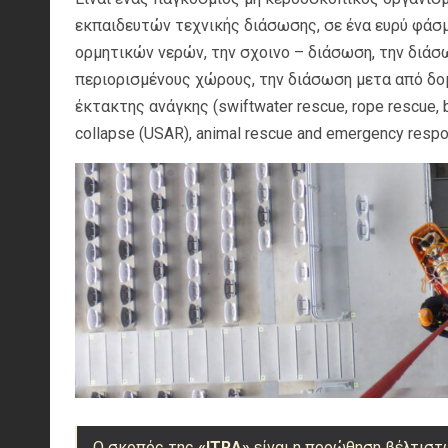
εκπαιδευτών τεχνικής διάσωσης, σε ένα ευρύ φά
ορμητικών νερών, την σχοινο – διάσωση, την διάσ
περιορισμένους χώρους, την διάσωση μετα από δο
έκτακτης ανάγκης (swiftwater rescue, rope rescue, bo
collapse (USAR), animal rescue and emergency respon
Ο σκοπός της
«ITRA»
είναι η προώθηση βέλτιστ