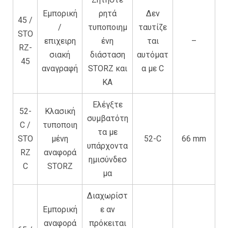
Εμπορική
ρητά
Δεν
45 /
/
τυποποιημ
ταυτίζε
STO
επιχειρη
ένη
ται
–
RZ-
σιακή
διάσταση
αυτόματ
45
αναγραφή
STORZ και
α με C
KA
Ελέγξτε
52-
Κλασική
συμβατότη
C /
τυποποιη
τα με
STO
μένη
52-C
66 mm
υπάρχοντα
RZ
αναφορά
ημισύνδεσ
C
STORZ
μα
Διαχωρίστ
Εμπορική
ε αν
αναφορά
πρόκειται