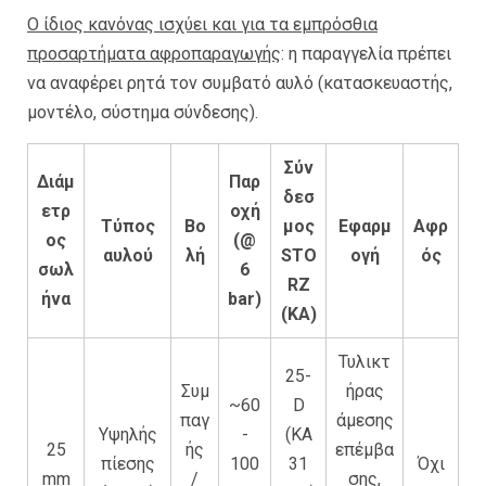
Ο ίδιος κανόνας ισχύει και για τα εμπρόσθια
προσαρτήματα αφροπαραγωγής
: η παραγγελία πρέπει
να αναφέρει ρητά τον συμβατό αυλό (κατασκευαστής,
μοντέλο, σύστημα σύνδεσης).
Σύν
Διάμ
Παρ
δεσ
ετρ
οχή
Τύπος
Βο
μος
Εφαρμ
Αφρ
ος
(@
αυλού
λή
STO
ογή
ός
σωλ
6
RZ
ήνα
bar)
(KA)
Τυλικτ
25-
Συμ
ήρας
~60
D
παγ
άμεσης
Υψηλής
-
(KA
25
ής
επέμβα
πίεσης
100
31
Όχι
mm
/
σης,