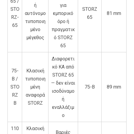
65 /
ή
για
STO
STORZ
αυτόνομο
εμπορικό
81 mm
RZ-
65
τυποποιη
όρο ή
65
μένο
πραγματικ
μέγεθος
ό STORZ
65
Διαφορετι
κό KA από
75-
Κλασική
STORZ 65
B /
τυποποιη
— δεν είναι
STO
μένη
75-B
89 mm
ισοδύναμο
RZ
αναφορά
ή
B
STORZ
εναλλάξιμ
ο
110
Κλασική
Βαριές