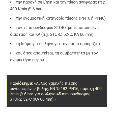
την παροχή σε l/min και την πίεση αναφοράς (π.χ.
400 l/min @ 6 bar)
την ονομαστική κατηγορία πίεσης (PN16 ή PN40)
τον τύπο συνδέσμου STORZ με τυποποιημένη
διάσταση και KA (π.χ. STORZ 52-C, KA 66 mm)
τη διάμετρο σωλήνα για τον οποίο προορίζεται
και, όπου απαιτείται, τη συμβατότητα με τον
αναμικτήρα αφρού
Παράδειγμα:
«Αυλός χαμηλής πίεσης
συνδυασμένης βολής, EN 15182 PN16, παροχή 400
l/min @ 6 bar, για σωλήνα 45 mm, σύνδεσμος
STORZ 52-C (KA 66 mm).»