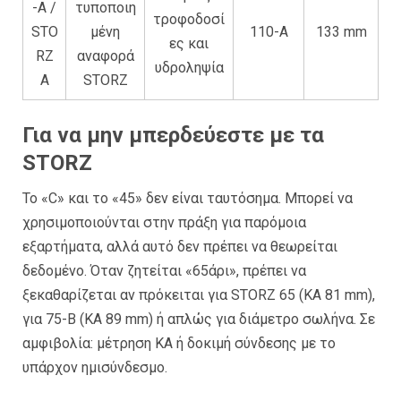
-A /
τυποποιη
τροφοδοσί
STO
μένη
110-A
133 mm
ες και
RZ
αναφορά
υδροληψία
A
STORZ
Για να μην μπερδεύεστε με τα
STORZ
Το «C» και το «45» δεν είναι ταυτόσημα. Μπορεί να
χρησιμοποιούνται στην πράξη για παρόμοια
εξαρτήματα, αλλά αυτό δεν πρέπει να θεωρείται
δεδομένο. Όταν ζητείται «65άρι», πρέπει να
ξεκαθαρίζεται αν πρόκειται για STORZ 65 (KA 81 mm),
για 75-B (KA 89 mm) ή απλώς για διάμετρο σωλήνα. Σε
αμφιβολία: μέτρηση KA ή δοκιμή σύνδεσης με το
υπάρχον ημισύνδεσμο.