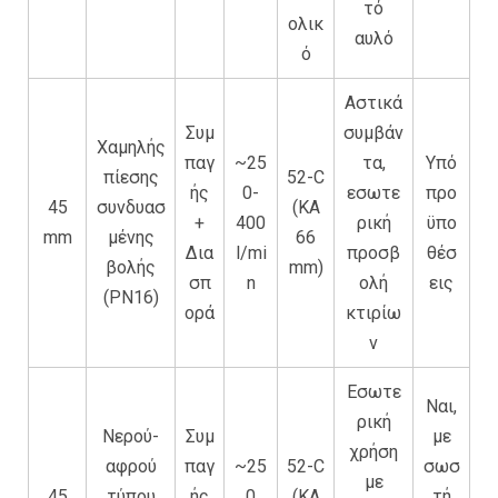
τό
ολικ
αυλό
ό
Αστικά
Συμ
συμβάν
Χαμηλής
παγ
~25
τα,
Υπό
πίεσης
52-C
ής
0-
εσωτε
προ
45
συνδυασ
(KA
+
400
ρική
ϋπο
mm
μένης
66
Δια
l/mi
προσβ
θέσ
βολής
mm)
σπ
n
ολή
εις
(PN16)
ορά
κτιρίω
ν
Εσωτε
Ναι,
ρική
Νερού-
Συμ
με
χρήση
αφρού
παγ
~25
52-C
σωσ
με
45
τύπου
ής
0
(KA
τή