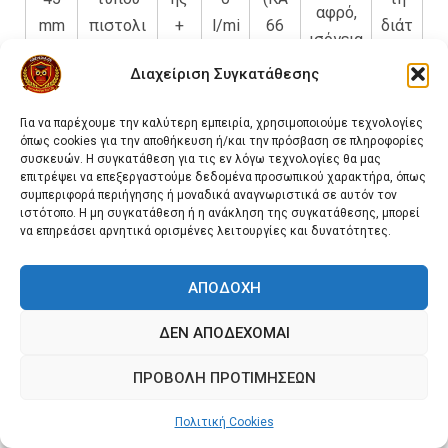
αφρό,
mm
πιστολι
+
l/mi
66
διάτ
ισόγεια
ού
Αφ
n
mm)
αξη
/
Διαχείριση Συγκατάθεσης
(PN16)
ρός
αφρ
υπόγει
ού
α
Για να παρέχουμε την καλύτερη εμπειρία, χρησιμοποιούμε τεχνολογίες
όπως cookies για την αποθήκευση ή/και την πρόσβαση σε πληροφορίες
συσκευών. Η συγκατάθεση για τις εν λόγω τεχνολογίες θα μας
Αμυντι
επιτρέψει να επεξεργαστούμε δεδομένα προσωπικού χαρακτήρα, όπως
κή
συμπεριφορά περιήγησης ή μοναδικά αναγνωριστικά σε αυτόν τον
Συμ
ιστότοπο. Η μη συγκατάθεση ή η ανάκληση της συγκατάθεσης, μπορεί
Χαμηλής
STO
βολή,
παγ
~40
Υπό
να επηρεάσει αρνητικά ορισμένες λειτουργίες και δυνατότητες.
πίεσης
RZ
υποστή
ής
0-
προ
65
συνδυασ
65
ριξη
+
600
ϋπο
ΑΠΟΔΟΧΉ
mm
μένης
(KA
γραμμ
Δια
l/mi
θέσ
βολής
81
ών,
ΔΕΝ ΑΠΟΔΈΧΟΜΑΙ
σπ
n
εις
(PN16)
mm)
εξωτε
ορά
ΠΡΟΒΟΛΉ ΠΡΟΤΙΜΉΣΕΩΝ
ρική
χρήση
Πολιτική Cookies