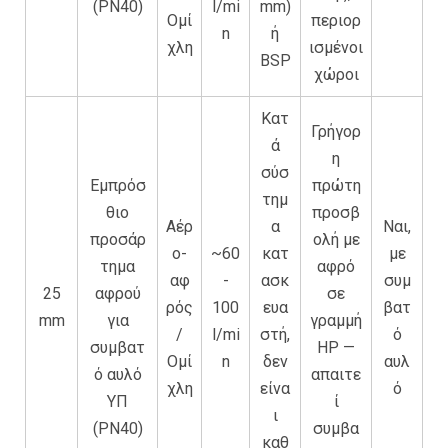
(PN40)
l/mi
mm)
Ομί
περιορ
n
ή
χλη
ισμένοι
BSP
χώροι
Κατ
Γρήγορ
ά
η
σύσ
Εμπρόσ
πρώτη
τημ
θιο
προσβ
Αέρ
α
Ναι,
προσάρ
ολή με
ο-
~60
κατ
με
τημα
αφρό
αφ
-
ασκ
συμ
25
αφρού
σε
ρός
100
ευα
βατ
mm
για
γραμμή
/
l/mi
στή,
ό
συμβατ
HP —
Ομί
n
δεν
αυλ
ό αυλό
απαιτε
χλη
είνα
ό
ΥΠ
ί
ι
(PN40)
συμβα
καθ