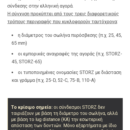
σύνδεσης στην ελληνική αγορά.
Η σύγχυση προκύπτει από τους τρεις διαφορετικούς
τρόπους περιγραφής που κυκλοφορούν ταυτόχρονα
:
η διάμετρος του σωλήνα πυρόσβεσης (π.χ. 25, 45,
65 mm)
οι εμπορικές αναγραφές της αγοράς (π.χ. STORZ-
45, STORZ-65)
οι τυποποιημένες ονομασίες STORZ με διάσταση
και γράμμα (π.χ. 25-D, 52-C, 75-B, 110-A)
Το κρίσιμο σημείο:
οι σύνδεσμοι STORZ δεν
ταιριάζουν με βάση τη διάμετρο του σωλήνα, αλλά
με βάση το lug distance (KA) την εσωτερική
απόσταση των δοντιών. Μόνο εξαρτήματα με ίδιο