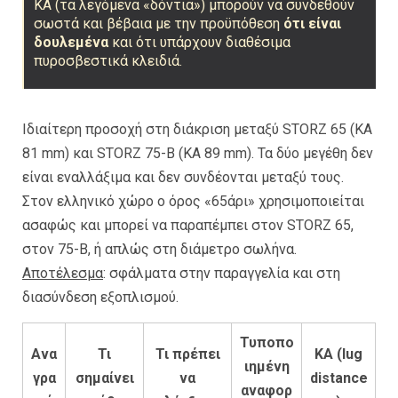
KA (τα λεγόμενα «δόντια») μπορούν να συνδεθούν
σωστά και βέβαια με την προϋπόθεση
ότι είναι
δουλεμένα
και ότι υπάρχουν διαθέσιμα
πυροσβεστικά κλειδιά.
Ιδιαίτερη προσοχή στη διάκριση μεταξύ STORZ 65 (KA
81 mm) και STORZ 75-B (KA 89 mm). Τα δύο μεγέθη δεν
είναι εναλλάξιμα και δεν συνδέονται μεταξύ τους.
Στον ελληνικό χώρο ο όρος «65άρι» χρησιμοποιείται
ασαφώς και μπορεί να παραπέμπει στον STORZ 65,
στον 75-B, ή απλώς στη διάμετρο σωλήνα.
Αποτέλεσμα
: σφάλματα στην παραγγελία και στη
διασύνδεση εξοπλισμού.
Τυποπο
Ανα
Τι
Τι πρέπει
KA (lug
ιημένη
γρα
σημαίνει
να
distance
αναφορ