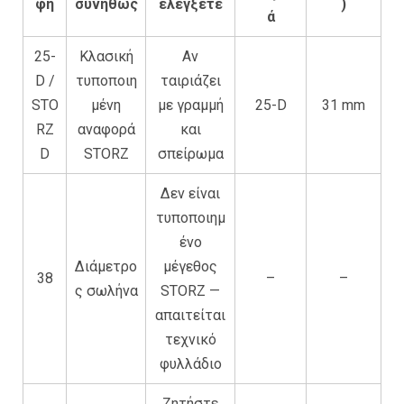
φή
συνήθως
ελέγξετε
)
ά
25-
Κλασική
Αν
D /
τυποποιη
ταιριάζει
STO
μένη
με γραμμή
25-D
31 mm
RZ
αναφορά
και
D
STORZ
σπείρωμα
Δεν είναι
τυποποιημ
ένο
Διάμετρο
μέγεθος
38
–
–
ς σωλήνα
STORZ —
απαιτείται
τεχνικό
φυλλάδιο
Ζητήστε