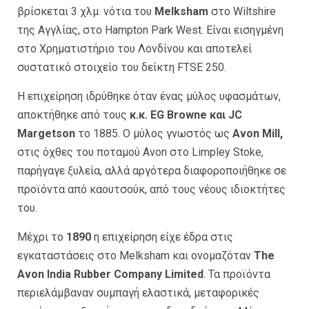
βρίσκεται 3 χλμ. νότια του
Melksham
στο Wiltshire
της Αγγλίας, στο Hampton Park West. Είναι εισηγμένη
στο Χρηματιστήριο του Λονδίνου και αποτελεί
συστατικό στοιχείο του δείκτη FTSE 250.
Η επιχείρηση ιδρύθηκε όταν ένας μύλος υφασμάτων,
αποκτήθηκε από τους
κ.κ. EG Browne και JC
Margetson
το 1885. O μύλος γνωστός ως
Avon Mill,
στις όχθες του ποταμού Avon στο Limpley Stoke,
παρήγαγε ξυλεία, αλλά αργότερα διαφοροποιήθηκε σε
προϊόντα από καουτσούκ, από τους νέους ιδιοκτήτες
του.
Μέχρι το
1890
η επιχείρηση είχε έδρα στις
εγκαταστάσεις στο Melksham και ονομαζόταν
The
Avon India Rubber Company Limited
. Τα προϊόντα
περιελάμβαναν συμπαγή ελαστικά, μεταφορικές