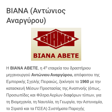
ΒΙΑΝΑ (Αντώνιος
Αναργύρου)
η
Η
ΒΙΑΝΑ ΑΒΕΤΕ
, η 4
εταιρεία του δραστήριου
μηχανουργού
Αντώνιου Αναργύρου,
απόφοιτου της
Εμπορικής Σχολής Πειραιώς, ξεκίνησε το
1960
με την
κατασκευή Μέσων Προστα­σίας της Αναπνοής (όπως,
Προσωπίδες και Φίλτρα Αερίων διαφόρων τύπων, για
τη Βιομηχανία, τη Ναυτιλία, τη Γεωργία, την Αστυνομία,
το Στρατό και τα ΠΣΕΑ) Συστήματα Παροχής