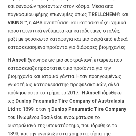
και συναφών προϊόντων στον κόσμο. Μέσα από
παγκοσμίου φήμης επωνυμίες όπως
TRELLCHEM®
και
VIKING ™
, η
APS
αναπτύσσει και κατασκευάζει χημικά
προστατευτικά ενδύματα και καταδυτικές στολές,
μαζί με φουσκωτά καταφύγια και μια σειρά από ειδικά
κατασκευασμένα προϊόντα για διάφορες βιομηχανίες.
Η
Ansell
ξεκίνησε ως μια αυστραλιανή εταιρεία που
κατασκεύαζε προστατευτικά προϊόντα για την
βιομηχανία και ιατρικά γάντια. Ήταν προηγουμένως
γνωστή ως κατασκευαστής προφυλακτικών, αλλά
πούλησε αυτό το τμήμα το 2017. Η
Ansell
ιδρύθηκε
ως
Dunlop Pneumatic Tire Company of Australasia
Ltd
το 1899, όταν η
Dunlop Pneumatic Tire Company
του Ηνωμένου Βασιλείου ενσωμάτωσε το
αυστραλιανό της υποκατάστημα, που ιδρύθηκε το
1893, και την ενέπλεξε στα χρηματιστήρια της