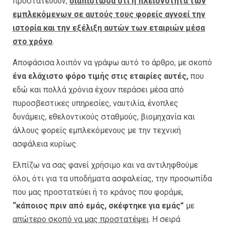
προστατεύουν,
διαπίστωσα ότι η πλειονότητα των
εμπλεκόμενων σε αυτούς τους φορείς αγνοεί την
ιστορία και την εξέλιξη αυτών των εταιριών μέσα
στο χρόνο
.
Αποφάσισα λοιπόν να γράψω αυτό το άρθρο, με σκοπό
ένα ελάχιστο φόρο τιμής στις εταιρίες αυτές,
που
εδώ και πολλά χρόνια έχουν περάσει μέσα από
πυροσβεστικες υπηρεσίες, ναυτιλία, ένοπλες
δυνάμεις, εθελοντικούς σταθμούς, βιομηχανία και
άλλους φορείς εμπλεκόμενους με την τεχνική
ασφάλεια κυρίως.
Ελπίζω να σας φανεί χρήσιμο και να αντιληφθούμε
όλοι, ότι για τα υποδήματα ασφαλείας, την προσωπίδα
που μας προστατεύει ή το κράνος που φοράμε,
“κάποιος πριν από εμάς, σκέφτηκε για εμάς”
με
απώτερο σκοπό να μας προστατέψει
. Η σειρά