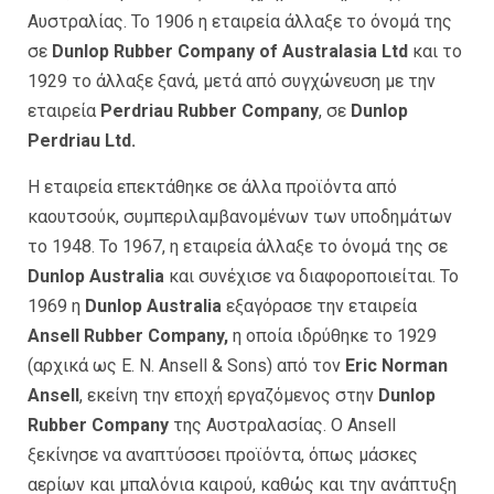
Αυστραλίας. Το 1906 η εταιρεία άλλαξε το όνομά της
σε
Dunlop Rubber Company of Australasia Ltd
και το
1929 το άλλαξε ξανά, μετά από συγχώνευση με την
εταιρεία
Perdriau Rubber Company
, σε
Dunlop
Perdriau Ltd.
Η εταιρεία επεκτάθηκε σε άλλα προϊόντα από
καουτσούκ, συμπεριλαμβανομένων των υποδημάτων
το 1948. Το 1967, η εταιρεία άλλαξε το όνομά της σε
Dunlop Australia
και συνέχισε να διαφοροποιείται. Το
1969 η
Dunlop Australia
εξαγόρασε την εταιρεία
Ansell Rubber Company,
η οποία ιδρύθηκε το 1929
(αρχικά ως E. N. Ansell & Sons) από τον
Eric Norman
Ansell
, εκείνη την εποχή εργαζόμενος στην
Dunlop
Rubber Company
της Αυστραλασίας. Ο Ansell
ξεκίνησε να αναπτύσσει προϊόντα, όπως μάσκες
αερίων και μπαλόνια καιρού, καθώς και την ανάπτυξη