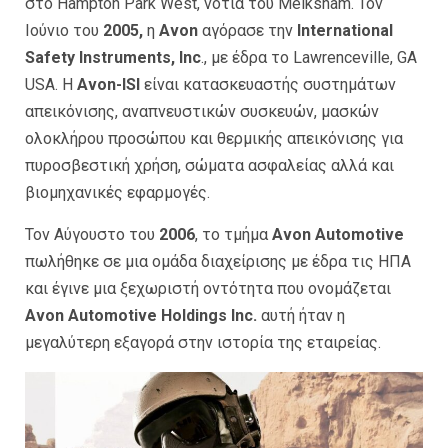
στο Hampton Park West, νότια του Melksham. Τον
Ιούνιο του
2005,
η
Avon
αγόρασε την
International
Safety Instruments, Inc
., με έδρα το Lawrenceville, GA
USA. Η
Avon-ISI
είναι κατασκευαστής συστημάτων
απεικόνισης, αναπνευστικών συσκευών, μασκών
ολοκλήρου προσώπου και θερμικής απεικόνισης για
πυροσβεστική χρήση, σώματα ασφαλείας αλλά και
βιομηχανικές εφαρμογές.
Τον Αύγουστο του
2006
, το τμήμα
Avon Automotive
πωλήθηκε σε μια ομάδα διαχείρισης με έδρα τις ΗΠΑ
και έγινε μια ξεχωριστή οντότητα που ονομάζεται
Avon Automotive Holdings Inc.
αυτή ήταν η
μεγαλύτερη εξαγορά στην ιστορία της εταιρείας.