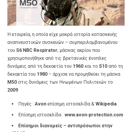
Η εταιρεία, η οποία είχε μακρά ιστορία κατασκευής
αναπνευστικών συσκευών – συμπεριλαμβανομένου
του
S6 NBC Respirator
, μάσκας αερίου που
χρησιμοποιήθηκε από τις βρετανικές ένοπλες
δυνάμεις από τη δεκαετία του
1960
και το
S10
από τη
δεκαετία του
1980
– άρχισε να προμηθεύει τη μάσκα
M50
στις δυνάμεις των Ηνωμένων Πολιτειών το
2009
.
Πηγές :
Avon
επίσημη ιστοσελίδα &
Wikipedia
Επίσημη ιστοσελίδα :
www.avon-protection.com
Επίσημοι διανομείς – αντιπρόσωποι στην