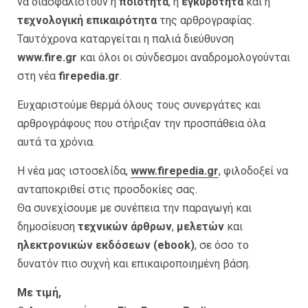
να διασφαλιστούν η
ποιότητα
, η
εγκυρότητα
και η
τεχνολογική επικαιρότητα
της αρθρογραφίας.
Ταυτόχρονα καταργείται η παλιά διεύθυνση
www.fire.gr
και όλοι οι σύνδεσμοι αναδρομολογούνται
στη νέα
firepedia.gr
.
Ευχαριστούμε θερμά όλους τους συνεργάτες και
αρθρογράφους που στήριξαν την προσπάθεια όλα
αυτά τα χρόνια.
Η νέα μας ιστοσελίδα,
www.firepedia.gr
, φιλοδοξεί να
ανταποκριθεί στις προσδοκίες σας.
Θα συνεχίσουμε με συνέπεια την παραγωγή και
δημοσίευση
τεχνικών άρθρων
,
μελετών
και
ηλεκτρονικών εκδόσεων (ebook)
, σε όσο το
δυνατόν πιο συχνή και επικαιροποιημένη βάση.
Με τιμή,