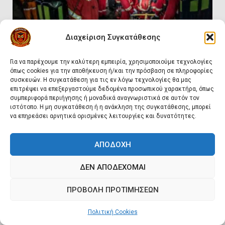
Why Emergency Response and
HSE Must Be Operated as One
9
Διαχείριση Συγκατάθεσης
10 συχνά λάθη σε
Ζαφειρίου Στέφανος
Τεχνική Διάσωση
Για να παρέχουμε την καλύτερη εμπειρία, χρησιμοποιούμε τεχνολογίες
περιορισμένους χώρους που
όπως cookies για την αποθήκευση ή/και την πρόσβαση σε πληροφορίες
οδηγούν σε ατύχημα
συσκευών. Η συγκατάθεση για τις εν λόγω τεχνολογίες θα μας
Πυρόσβεση και Διάσωση σε Ορυχεία
10
επιτρέψει να επεξεργαστούμε δεδομένα προσωπικού χαρακτήρα, όπως
66
συμπεριφορά περιήγησης ή μοναδικά αναγνωριστικά σε αυτόν τον
ιστότοπο. Η μη συγκατάθεση ή η ανάκληση της συγκατάθεσης, μπορεί
να επηρεάσει αρνητικά ορισμένες λειτουργίες και δυνατότητες.
Πυρόσβεση και Διάσωση σε
Ορυχεία
ΑΠΟΔΟΧΉ
1
ΔΕΝ ΑΠΟΔΈΧΟΜΑΙ
Πυροσβεστικοί Αυλοί στην
ΠΡΟΒΟΛΉ ΠΡΟΤΙΜΉΣΕΩΝ
Ελλάδα
2
Πολιτική Cookies
Ιωάννης Ρέτσιος
Πυρόσβεση & Πυρασφάλεια