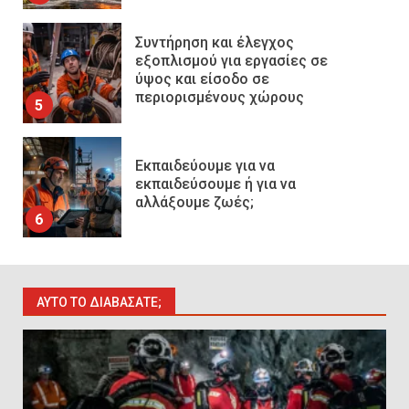
Εκπαιδεύουμε για να
εκπαιδεύσουμε ή για να
αλλάξουμε ζωές;
6
Sprinklers: Ο «αόρατος φύλακας
άγγελος» πάνω από το κεφάλι
μας
7
Η ελαφρότητα της τεχνικής
ΑΥΤΌ ΤΟ ΔΙΑΒΆΣΑΤΕ;
ασφάλειας στην Ελλάδα (ΥΑΕ)
8
Technical Leadership in Safety: