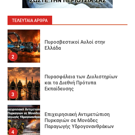
Πυροσβεστικοί Αυλοί στην
Ελλάδα
2
ΤΕΛΕΥΤΑΊΑ ΆΡΘΡΑ
Πυρασφάλεια των Διυλιστηρίων
και τα Διεθνή Πρότυπα
Εκπαίδευσης
3
Επιχειρησιακή Αντιμετώπιση
Πυρκαγιών σε Μονάδες
Παραγωγής Υδρογονανθράκων
4
Συντήρηση και έλεγχος
εξοπλισμού για εργασίες σε
ύψος και είσοδο σε
περιορισμένους χώρους
5