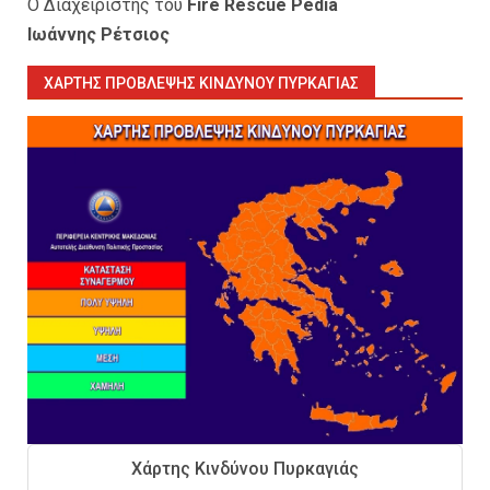
Ο Διαχειριστής του
Fire Rescue Pedia
Ιωάννης Ρέτσιος
ΧΆΡΤΗΣ ΠΡΌΒΛΕΨΗΣ ΚΙΝΔΎΝΟΥ ΠΥΡΚΑΓΙΆΣ
Εκπαιδεύουμε για να
εκπαιδεύσουμε ή για να
αλλάξουμε ζωές;
6
Sprinklers: Ο «αόρατος φύλακας
άγγελος» πάνω από το κεφάλι
μας
7
Η ελαφρότητα της τεχνικής
Χάρτης Κινδύνου Πυρκαγιάς
ασφάλειας στην Ελλάδα (ΥΑΕ)