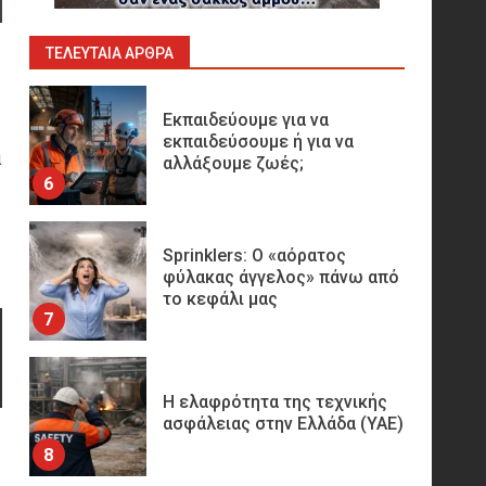
εκπαιδεύσουμε ή για να
αλλάξουμε ζωές;
6
ΤΕΛΕΥΤΑΊΑ ΆΡΘΡΑ
Sprinklers: Ο «αόρατος
φύλακας άγγελος» πάνω από
α
το κεφάλι μας
7
Η ελαφρότητα της τεχνικής
ασφάλειας στην Ελλάδα (ΥΑΕ)
8
Technical Leadership in
Safety: Why Emergency
Response and HSE Must Be
Operated as One
9