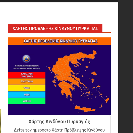
Safety: Why Emergency
Response and HSE Must Be
Operated as One
9
ΧΆΡΤΗΣ ΠΡΌΒΛΕΨΗΣ ΚΙΝΔΎΝΟΥ ΠΥΡΚΑΓΙΆΣ
10 συχνά λάθη σε
περιορισμένους χώρους που
οδηγούν σε ατύχημα
10
Πυρόσβεση και Διάσωση σε
Ορυχεία
1
Πυροσβεστικοί Αυλοί στην
Χάρτης Κινδύνου Πυρκαγιάς
Ελλάδα
Δείτε τον ημερήσιο Χάρτη Πρόβλεψης Κινδύνου
2