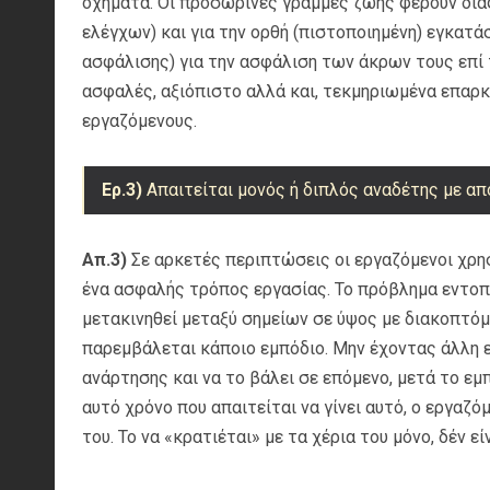
οχήματα. Οι προσωρινές γραμμές ζωής φέρουν δια
ελέγχων) και για την ορθή (πιστοποιημένη) εγκατά
ασφάλισης) για την ασφάλιση των άκρων τους επί 
ασφαλές, αξιόπιστο αλλά και, τεκμηριωμένα επαρ
εργαζόμενους.
Ερ.3)
Απαιτείται μονός ή διπλός αναδέτης με α
Απ.3)
Σε αρκετές περιπτώσεις οι εργαζόμενοι χρη
ένα ασφαλής τρόπος εργασίας. Το πρόβλημα εντοπ
μετακινηθεί μεταξύ σημείων σε ύψος με διακοπτόμ
παρεμβάλεται κάποιο εμπόδιο. Μην έχοντας άλλη επ
ανάρτησης και να το βάλει σε επόμενο, μετά το εμ
αυτό χρόνο που απαιτείται να γίνει αυτό, ο εργαζ
του. Το να «κρατιέται» με τα χέρια του μόνο, δέν