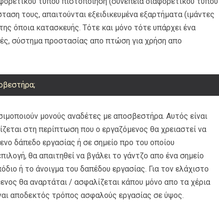
φορετικού τύπου πιστοποίηση (συνεπεία διαφορετικού τύπου
σταση τους, απαιτούνται εξειδικευμένα εξαρτήματα (ιμάντες
της όποια κατασκευής. Τότε και μόνο τότε υπάρχει ένα
κές, σύστημα προστασίας απο πτώση για χρήση απο
ποβεστήρα;
σιμοποιούν μονούς αναδέτες με αποσβεστήρα. Αυτός είναι
ίζεται στη περίπτωση που ο εργαζόμενος θα χρειαστεί να
ενο δάπεδο εργασίας ή σε σημείο προ του οποίου
ιλογή, θα απαιτηθεί να βγάλει το γάντζο απο ένα σημείο
πόδιο ή το άνοιγμα του δαπέδου εργασίας. Για τον ελάχιστο
όμενος θα αναρτάται / ασφαλίζεται κάπου μόνο απο τα χέρια
 είναι αποδεκτός τρόπος ασφαλούς εργασίας σε ύψος.