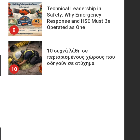
10 συχνά λάθη σε
περιορισμένους χώρους που
οδηγούν σε ατύχημα
10
Πυρόσβεση και Διάσωση σε
Ορυχεία
1
Πυροσβεστικοί Αυλοί στην
Ελλάδα
2
Πυρασφάλεια των
Διυλιστηρίων και τα Διεθνή