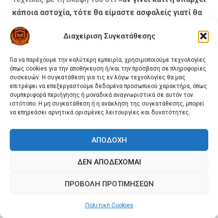
κάποια αστοχία, τότε θα είμαστε ασφαλείς γιατί θα
έχει ενεργοποιηθεί το εφεδρικό σύστημα».
Διαχείριση Συγκατάθεσης
Για να παρέχουμε την καλύτερη εμπειρία, χρησιμοποιούμε τεχνολογίες
Εκεί όμως σταματάει η εκπαίδευση. Τι γίνεται
όπως cookies για την αποθήκευση ή/και την πρόσβαση σε πληροφορίες
όμως μετά; Ποιά είναι η συνέχεια;
Για παράδειγμα
συσκευών. Η συγκατάθεση για τις εν λόγω τεχνολογίες θα μας
επιτρέψει να επεξεργαστούμε δεδομένα προσωπικού χαρακτήρα, όπως
αν κατεβάζουμε ένα φορείο απο ένα
συμπεριφορά περιήγησης ή μοναδικά αναγνωριστικά σε αυτόν τον
κλιμακοστάσιο με συνοδό διασώστη και λόγω μιας
ιστότοπο. Η μη συγκατάθεση ή η ανάκληση της συγκατάθεσης, μπορεί
αστοχίας το σύστημα καταρρέει και ο διασώστης
να επηρεάσει αρνητικά ορισμένες λειτουργίες και δυνατότητες.
με το φορείο (με το παθόντα) αιωρούνται πλέον
απο το εφεδρικό σύστημα. Τι θα γίνει στη συνέχεια
που το σύστημα είναι υπο τάση;
Ή αν σε ένα άλλο
ΑΠΟΔΟΧΉ
σενάριο ο διασώστης αδυνατεί να εκπληρώσει τις
ενέργειες, ποιός θα τον βοηθήσει;
ΔΕΝ ΑΠΟΔΈΧΟΜΑΙ
ΠΡΟΒΟΛΉ ΠΡΟΤΙΜΉΣΕΩΝ
Αυτά τα θέματα πρέπει να τα εξασκούν οι έμπειροι
Πολιτική Cookies
διασώστες και οι έμπειρες ομάδες διάσωσης. Στην