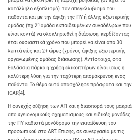
μπορεί να ξεκινήσει τη παροχή βοήθειας (άν έχει το
κατάλληλο εξοπλισμό), τον απεγκλωβισμό του
παθόντα και με την άφιξη της ΠΥ ή άλλης εξωτερικής
η
ομάδας (πχ 2
ομάδα εκπαιδευμένων συναδέλφων που
είναι κοντά) να ολοκληρωθεί η διάσωση, κερδίζοντας
έτσι ουσιαστικά χρόνο που μπορεί να είναι απο 30
λεπτά εώς και 2+ ώρες (χρόνος άφιξης εξωτερικής
οργανωμένης ομάδας διάσωσης). Αντίστοιχα, στα
θαλάσσια πάρκα η χρήση ελικοπτέρων είναι ίσως η
καλύτερη λύση για την ταχύτερη απομάκρυνση ενός
παθόντα. Το θέμα αυτό απασχόλησε πρόσφατα και την
ICAR
[4]
.
Η συνεχής αύξηση των ΑΠ και η διασπορά τους μακριά
απο υγειoνομικούς σχηματισμούς και ειδικές μονάδες
της ΠΥ καθιστά μονόδρομο την εκπαίδευση του
προσωπικού στο ART. Επίσης, σε συνεργασία με τις
κατά τόπους υπηρεσίες της ΠΥ τα ΑΠ πρέπει να