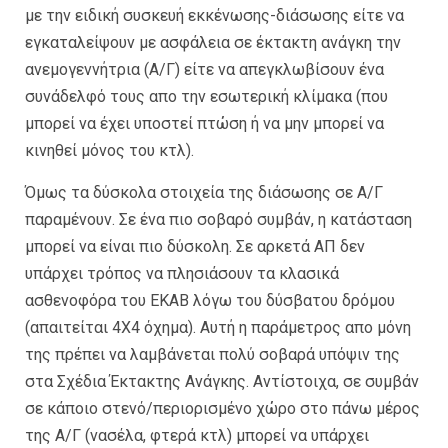
με την ειδική συσκευή εκκένωσης-διάσωσης είτε να
εγκαταλείψουν με ασφάλεια σε έκτακτη ανάγκη την
ανεμογεννήτρια (Α/Γ) είτε να απεγκλωβίσουν ένα
συνάδελφό τους απο την εσωτερική κλίμακα (που
μπορεί να έχει υποστεί πτώση ή να μην μπορεί να
κινηθεί μόνος του κτλ).
Όμως τα δύσκολα στοιχεία της διάσωσης σε Α/Γ
παραμένουν. Σε ένα πιο σοβαρό συμβάν, η κατάσταση
μπορεί να είναι πιο δύσκολη. Σε αρκετά ΑΠ δεν
υπάρχει τρόπος να πλησιάσουν τα κλασικά
ασθενοφόρα του ΕΚΑΒ λόγω του δύσβατου δρόμου
(απαιτείται 4Χ4 όχημα). Αυτή η παράμετρος απο μόνη
της πρέπει να λαμβάνεται πολύ σοβαρά υπόψιν της
στα Σχέδια Έκτακτης Ανάγκης. Αντίστοιχα, σε συμβάν
σε κάποιο στενό/περιορισμένο χώρο στο πάνω μέρος
της Α/Γ (νασέλα, φτερά κτλ) μπορεί να υπάρχει