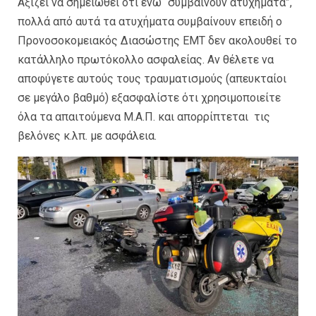
Αξίζει να σημειωθεί ότι ενώ “συμβαίνουν ατυχήματα”,
πολλά από αυτά τα ατυχήματα συμβαίνουν επειδή ο
Προνοσοκομειακός Διασώστης EMT δεν ακολουθεί το
κατάλληλο πρωτόκολλο ασφαλείας. Αν θέλετε να
αποφύγετε αυτούς τους τραυματισμούς (απευκταίοι
σε μεγάλο βαθμό) εξασφαλίστε ότι χρησιμοποιείτε
όλα τα απαιτούμενα Μ.Α.Π. και απορρίπτεται τις
βελόνες κ.λπ. με ασφάλεια.