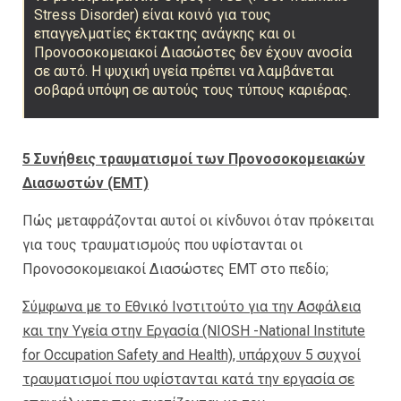
Stress Disorder) είναι κοινό για τους
επαγγελματίες έκτακτης ανάγκης και οι
Προνοσοκομειακοί Διασώστες δεν έχουν ανοσία
σε αυτό. Η ψυχική υγεία πρέπει να λαμβάνεται
σοβαρά υπόψη σε αυτούς τους τύπους καριέρας.
5 Συνήθεις τραυματισμοί των Προνοσοκομειακών
Διασωστών (EMT)
Πώς μεταφράζονται αυτοί οι κίνδυνοι όταν πρόκειται
για τους τραυματισμούς που υφίστανται οι
Προνοσοκομειακοί Διασώστες EMT στο πεδίο;
Σύμφωνα με το Εθνικό Ινστιτούτο για την Ασφάλεια
και την Υγεία στην Εργασία (NIOSH -National Institute
for Occupation Safety and Health), υπάρχουν 5 συχνοί
τραυματισμοί που υφίστανται κατά την εργασία σε