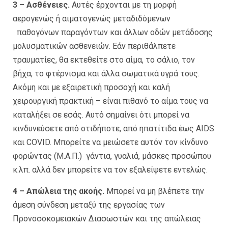
3 – Ασθένειες.
Αυτές έρχονται με τη μορφή
αερογενώς ή αιματογενώς μεταδιδόμενων
παθογόνων παραγόντων και άλλων οδών μετάδοσης
μολυσματικών ασθενειών. Εάν περιθάλπετε
τραυματίες, θα εκτεθείτε στο αίμα, το σάλιο, τον
βήχα, το φτέρνισμα και άλλα σωματικά υγρά τους.
Ακόμη και με εξαιρετική προσοχή και καλή
χειρουργική πρακτική – είναι πιθανό το αίμα τους να
καταλήξει σε εσάς. Αυτό σημαίνει ότι μπορεί να
κινδυνεύσετε από οτιδήποτε, από ηπατίτιδα έως AIDS
και COVID. Μπορείτε να μειώσετε αυτόν τον κίνδυνο
φορώντας (Μ.Α.Π.) γάντια, γυαλιά, μάσκες προσώπου
κ.λπ. αλλά δεν μπορείτε να τον εξαλείψετε εντελώς.
4 – Απώλεια της ακοής.
Μπορεί να μη βλέπετε την
άμεση σύνδεση μεταξύ της εργασίας των
Προνοσοκομειακών Διασωστών και της απώλειας