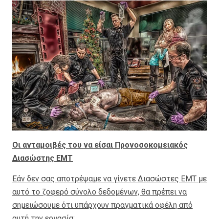
Οι ανταμοιβές του να είσαι Προνοσοκομειακός
Διασώστης EMT
Εάν δεν σας αποτρέψαμε να γίνετε Διασώστες EMT με
αυτό το ζοφερό σύνολο δεδομένων, θα πρέπει να
σημειώσουμε ότι υπάρχουν πραγματικά οφέλη από
αυτή την εργασία
: