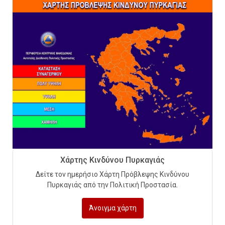
Technical Leadership in Safety:
Why Emergency Response and
HSE Must Be Operated as One
9
10 συχνά λάθη σε
περιορισμένους χώρους που
οδηγούν σε ατύχημα
10
Πυρόσβεση και Διάσωση σε
Χάρτης Κινδύνου Πυρκαγιάς
Ορυχεία
Δείτε τον ημερήσιο Χάρτη Πρόβλεψης Κινδύνου
1
Πυρκαγιάς από την Πολιτική Προστασία.
Άνοιγμα χάρτη
Πυροσβεστικοί Αυλοί στην