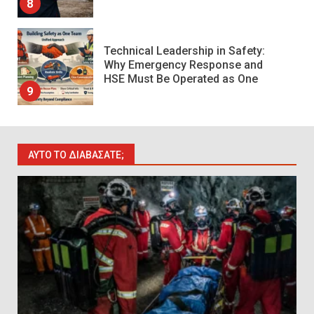
9
10 συχνά λάθη σε
περιορισμένους χώρους που
οδηγούν σε ατύχημα
10
Πυρόσβεση και Διάσωση σε
ΑΥΤΌ ΤΟ ΔΙΑΒΆΣΑΤΕ;
Ορυχεία
1
Πυροσβεστικοί Αυλοί στην
Ελλάδα
2