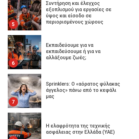
Εκπαιδεύουμε για να
εκπαιδεύσουμε ή για να
αλλάξουμε ζωές;
6
Sprinklers: Ο «αόρατος φύλακας
άγγελος» πάνω από το κεφάλι
μας
7
Η ελαφρότητα της τεχνικής
ασφάλειας στην Ελλάδα (ΥΑΕ)
8
Technical Leadership in Safety:
Why Emergency Response and
HSE Must Be Operated as One