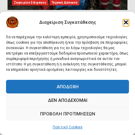
Πυρασφάλεια των Διυλιστηρίων
Ζαφειρίου Στέφανος
Τεχνική Διάσωση
και τα Διεθνή Πρότυπα
Εκπαίδευσης
Πυρόσβεση και Διάσωση σε Ορυχεία
3
Διαχείριση Συγκατάθεσης
69
Για να παρέχουμε την καλύτερη εμπειρία, χρησιμοποιούμε τεχνολογίες
Επιχειρησιακή Αντιμετώπιση
όπως cookies για την αποθήκευση ή/και την πρόσβαση σε πληροφορίες
Πυρκαγιών σε Μονάδες
συσκευών. Η συγκατάθεση για τις εν λόγω τεχνολογίες θα μας
Παραγωγής Υδρογονανθράκων
επιτρέψει να επεξεργαστούμε δεδομένα προσωπικού χαρακτήρα, όπως
4
συμπεριφορά περιήγησης ή μοναδικά αναγνωριστικά σε αυτόν τον
ιστότοπο. Η μη συγκατάθεση ή η ανάκληση της συγκατάθεσης, μπορεί
να επηρεάσει αρνητικά ορισμένες λειτουργίες και δυνατότητες.
Συντήρηση και έλεγχος
εξοπλισμού για εργασίες σε
ΑΠΟΔΟΧΉ
ύψος και είσοδο σε
περιορισμένους χώρους
5
Ιωάννης Ρέτσιος
Πυρόσβεση & Πυρασφάλεια
ΔΕΝ ΑΠΟΔΈΧΟΜΑΙ
Πυροσβεστικοί Αυλοί στην Ελλάδα
ΠΡΟΒΟΛΉ ΠΡΟΤΙΜΉΣΕΩΝ
Εκπαιδεύουμε για να
125
εκπαιδεύσουμε ή για να
αλλάξουμε ζωές;
Πολιτική Cookies
6