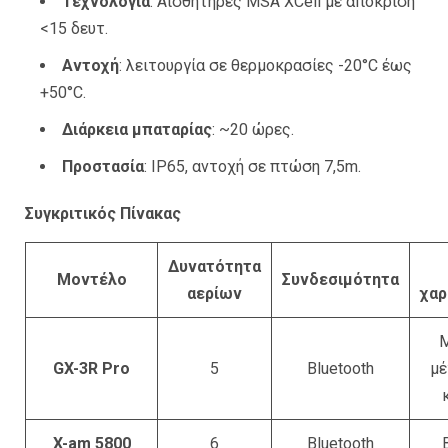
Τεχνολογία
: Αισθητήρες MSA XCell με απόκριση
<15 δευτ.
Αντοχή
: λειτουργία σε θερμοκρασίες -20°C έως
+50°C.
Διάρκεια μπαταρίας
: ~20 ώρες.
Προστασία
: IP65, αντοχή σε πτώση 7,5m.
Συγκριτικός Πίνακας
Δυνατότητα
Μοντέλο
Συνδεσιμότητα
αερίων
χαρ
Μ
GX-3R Pro
5
Bluetooth
μέ
X-am 5800
6
Bluetooth