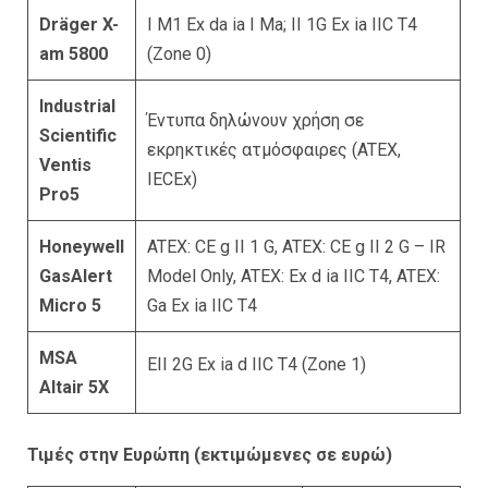
Dräger X-
I M1 Ex da ia I Ma; II 1G Ex ia IIC T4
am 5800
(Zone 0)
Industrial
Έντυπα δηλώνουν χρήση σε
Scientific
εκρηκτικές ατμόσφαιρες (ATEX,
Ventis
IECEx)
Pro5
Honeywell
ATEX: CE g II 1 G,
ATEX: CE g II 2 G – IR
GasAlert
Model Only,
ATEX: Ex d ia IIC T4,
ATEX:
Micro 5
Ga Ex ia IIC T4
MSA
EII 2G Ex ia d IIC T4 (Zone 1)
Altair 5X
Τιμές στην Ευρώπη (εκτιμώμενες σε ευρώ)