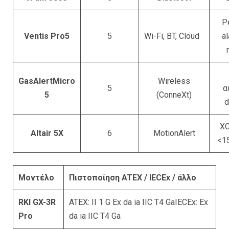
P
Ventis Pro5
5
Wi-Fi, BT, Cloud
al
GasAlertMicro
Wireless
5
α
5
(ConneXt)
d
XC
Altair 5X
6
MotionAlert
<1
Μοντέλο
Πιστοποίηση ATEX / IECEx / άλλο
RKI GX-3R
ATEX: II 1 G Ex da ia IIC T4 GaIECEx: Ex
Pro
da ia IIC T4 Ga