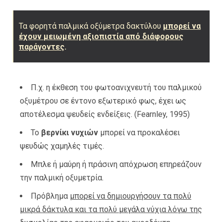
Τα φορητά παλμικά οξύμετρα δακτύλου
μπορεί να
έχουν μειωμένη αξιοπιστία από διάφορους
παράγοντες
.
Π.χ. η έκθεση του φωτοανιχνευτή του παλμικού
οξυµέτρου σε έντονο εξωτερικό φως, έχει ως
αποτέλεσµα ψευδείς ενδείξεις. (Fearnley, 1995)
Το
βερνίκι νυχιών
µπορεί να προκαλέσει
ψευδώς χαµηλές τιµές.
Μπλε ή µαύρη ή πράσινη απόχρωση επηρεάζουν
την παλµική οξυµετρία.
Πρόβληµα
µπορεί να δηµιουργήσουν τα πολύ
µικρά δάκτυλα και τα πολύ µεγάλα νύχια λόγω της