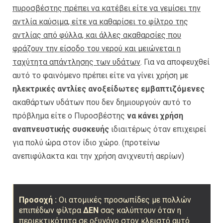
πυροσβέστης πρέπει να κατέβει είτε να γεμίσει την
αντλία καύσιμα, είτε να καθαρίσει το φίλτρο της
αντλίας από φύλλα, και άλλες ακαθαρσίες που
φράζουν την είσοδο του νερού και μειώνεται η
ταχύτητα απάντλησης των υδάτων
. Για να αποφευχθεί
αυτό το φαινόμενο πρέπει είτε να γίνει χρήση με
ηλεκτρικές αντλίες ανοξείδωτες εμβαπτιζόμενες
ακαθάρτων υδάτων που δεν δημιουργούν αυτό το
πρόβλημα είτε ο Πυροσβέστης
να κάνει χρήση
αναπνευστικής συσκευής
ιδιαιτέρως όταν επιχειρεί
για πολύ ώρα στον ίδιο χώρο. (προτείνω
ανεπιφύλακτα και την χρήση ανιχνευτή αερίων)
Προσοχή :
Οι ατομικές προσωπίδες με πολλών
επιπέδων φίλτρα
ΔΕΝ
σας καλύπτουν όταν η
περιεκτικότητα σε οξυγόνο στον κλειστό αυτό