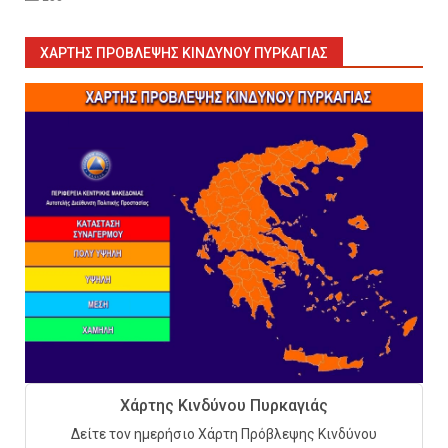
ΧΆΡΤΗΣ ΠΡΌΒΛΕΨΗΣ ΚΙΝΔΎΝΟΥ ΠΥΡΚΑΓΙΆΣ
Εκπαιδεύουμε για να
εκπαιδεύσουμε ή για να
αλλάξουμε ζωές;
6
Sprinklers: Ο «αόρατος φύλακας
άγγελος» πάνω από το κεφάλι
μας
7
Η ελαφρότητα της τεχνικής
Χάρτης Κινδύνου Πυρκαγιάς
ασφάλειας στην Ελλάδα (ΥΑΕ)
Δείτε τον ημερήσιο Χάρτη Πρόβλεψης Κινδύνου
8