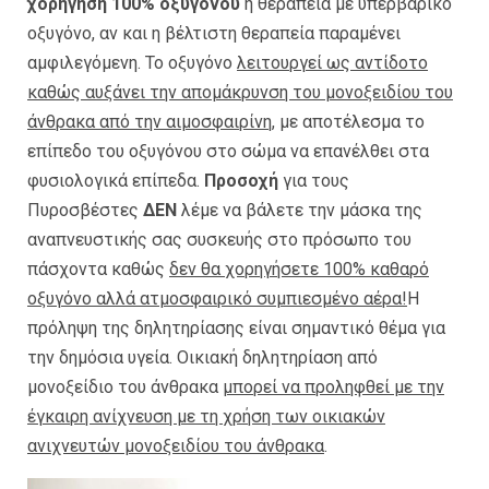
χορήγηση 100% οξυγόνου
ή θεραπεία με υπερβαρικό
οξυγόνο, αν και η βέλτιστη θεραπεία παραμένει
αμφιλεγόμενη. Το οξυγόνο
λειτουργεί ως αντίδοτο
καθώς αυξάνει την απομάκρυνση του μονοξειδίου του
άνθρακα από την αιμοσφαιρίνη
, με αποτέλεσμα το
επίπεδο του οξυγόνου στο σώμα να επανέλθει στα
φυσιολογικά επίπεδα.
Προσοχή
για τους
Πυροσβέστες
ΔΕΝ
λέμε να βάλετε την μάσκα της
αναπνευστικής σας συσκευής στο πρόσωπο του
πάσχοντα καθώς
δεν θα χορηγήσετε 100% καθαρό
οξυγόνο αλλά ατμοσφαιρικό συμπιεσμένο αέρα!
Η
πρόληψη της δηλητηρίασης είναι σημαντικό θέμα για
την δημόσια υγεία. Οικιακή δηλητηρίαση από
μονοξείδιο του άνθρακα
μπορεί να προληφθεί με την
έγκαιρη ανίχνευση με τη χρήση των οικιακών
ανιχνευτών μονοξειδίου του άνθρακα
.