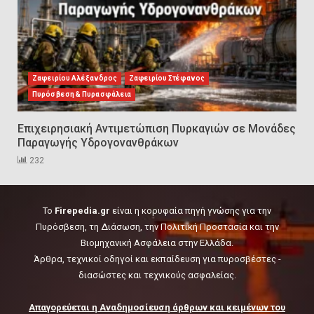
Sprinklers: Ο «αόρατος φύλακας
άγγελος» πάνω από το κεφάλι
μας
Ζαφειρίου Αλέξανδρος
Ζαφειρίου Στέφανος
7
Πυρόσβεση & Πυρασφάλεια
Επιχειρησιακή Αντιμετώπιση Πυρκαγιών σε Μονάδες
Η ελαφρότητα της τεχνικής
Παραγωγής Υδρογονανθράκων
ασφάλειας στην Ελλάδα (ΥΑΕ)
232
8
To
Firepedia.gr
είναι η κορυφαία πηγή γνώσης για την
Technical Leadership in Safety:
Πυρόσβεση, τη Διάσωση, την Πολιτική Προστασία και την
Why Emergency Response and
Βιομηχανική Ασφάλεια στην Ελλάδα.
HSE Must Be Operated as One
Άρθρα, τεχνικοί οδηγοί και εκπαίδευση για πυροσβέστες -
9
διασώστες και τεχνικούς ασφαλείας.
10 συχνά λάθη σε
Απαγορεύεται η Αναδημοσίευση άρθρων και κειμένων του