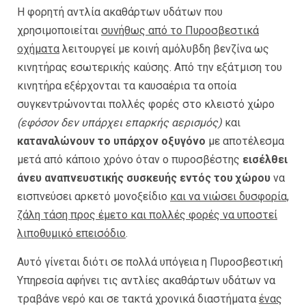
Η φορητή αντλία ακαθάρτων υδάτων που
χρησιμοποιείται
συνήθως από το Πυροσβεστικά
οχήματα
λειτουργεί με κοινή αμόλυβδη βενζίνα ως
κινητήρας εσωτερικής καύσης. Από την εξάτμιση του
κινητήρα εξέρχονται τα καυσαέρια τα οποία
συγκεντρώνονται πολλές φορές στο κλειστό χώρο
(εφόσον δεν υπάρχει επαρκής αερισμός)
και
καταναλώνουν το υπάρχον οξυγόνο
με αποτέλεσμα
μετά από κάποιο χρόνο όταν ο πυροσβέστης
εισέλθει
άνευ αναπνευστικής συσκευής εντός του χώρου
να
εισπνεύσει αρκετό μονοξείδιο
και να νιώσει δυσφορία,
ζάλη τάση προς έμετο και πολλές φορές να υποστεί
λιποθυμικό επεισόδιο
.
Αυτό γίνεται διότι σε πολλά υπόγεια η Πυροσβεστική
Υπηρεσία αφήνει τις αντλίες ακαθάρτων υδάτων να
τραβάνε νερό και σε τακτά χρονικά διαστήματα
ένας