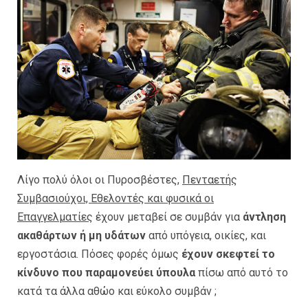
Λίγο πολύ όλοι οι Πυροσβέστες,
Πενταετής
Συμβασιούχοι, Εθελοντές και φυσικά οι
Επαγγελματίες
έχουν μεταβεί σε συμβάν για
άντληση
ακαθάρτων ή μη υδάτων
από υπόγεια, οικίες, και
εργοστάσια. Πόσες φορές όμως
έχουν σκεφτεί το
κίνδυνο που παραμονεύει ύπουλα
πίσω από αυτό το
κατά τα άλλα αθώο και εύκολο συμβάν ;