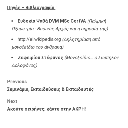
Πηγές – Βιβλιογραφία
:
Ευδοκία Ψαθά DVM MSc CertVA
(Παλμική
Οξυμετρία : Βασικές Αρχές και η σημασία της)
http://el.wikipedia.org
(Δηλητηρίαση από
μονοξείδιο του άνθρακα)
Ζαφειρίου Στέφανος
(Mονοξείδιο… o Σιωπηλός
Δολοφόνος)
Post
Previous
Σεμινάρια, Εκπαιδεύσεις & Εκπαιδευτές
navigation
Next
Ακούτε σειρήνες; κάντε στην ΑΚΡΗ!