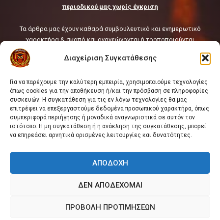
περιορισμένους χώρους που
περιοδικού μας χωρίς έγκριση
οδηγούν σε ατύχημα
10
Τα άρθρα μας έχουν καθαρά συμβουλευτικό και ενημερωτικό
χαρακτήρα & σκοπό και ανανεώνονται ή τροποποιούνται
συνεχώς ή κατά τακτά χρονικά διαστήματα.
Διαχείριση Συγκατάθεσης
Δεδομένης δε της φύσης και του όγκου του διαδικτύου και της
συνεχούς ροής ή/ και μεταβολής των μεταδιδόμενων μέσω αυτού
Για να παρέχουμε την καλύτερη εμπειρία, χρησιμοποιούμε τεχνολογίες
πληροφοριών, οι Πληροφορίες παρέχονται από την Ιστοσελίδα
όπως cookies για την αποθήκευση ή/και την πρόσβαση σε πληροφορίες
του Fire Rescue Pedia ως έχουν, χωρίς να παρέχεται οιαδήποτε
συσκευών. Η συγκατάθεση για τις εν λόγω τεχνολογίες θα μας
εγγύηση, ιδίως ως προς την πληρότητα, επάρκεια ή και την
επιτρέψει να επεξεργαστούμε δεδομένα προσωπικού χαρακτήρα, όπως
χρονική επικαιροποίησή τους.
συμπεριφορά περιήγησης ή μοναδικά αναγνωριστικά σε αυτόν τον
ιστότοπο. Η μη συγκατάθεση ή η ανάκληση της συγκατάθεσης, μπορεί
να επηρεάσει αρνητικά ορισμένες λειτουργίες και δυνατότητες.
Εμπορική Εκμετάλλευση -
FORMULA ΠΥΡΟΣΒΕΣΤΗΡΕΣ ΑΕ ΙΕΠΥΑ
ΑΠΟΔΟΧΉ
ΠΟΛΙΤΙΚΗ ΑΠΟΡΡΗΤΟΥ
|
ΠΟΛΙΤΙΚΗ COOKIES
|
ΠΟΙΟΙ ΕΙΜΑΣΤΕ
|
ΕΠΙΚΟΙΝΩΝΙΑ - CONTACT US
ΔΕΝ ΑΠΟΔΈΧΟΜΑΙ
ΠΡΟΒΟΛΉ ΠΡΟΤΙΜΉΣΕΩΝ
Fire Rescue Pedia © 2000 - 2026 | Powered by Pressidium®
Managed WordPress Hosting