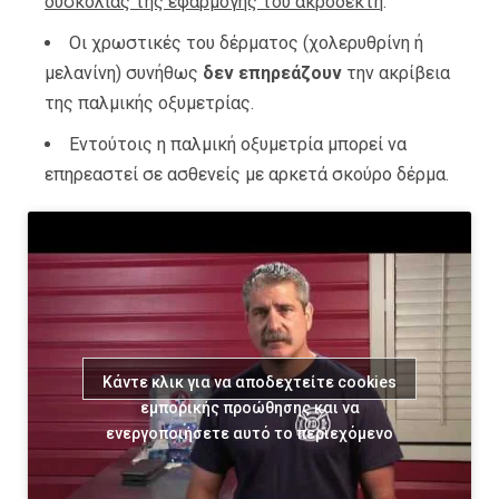
δυσκολίας της εφαρµογής του ακροδέκτη
.
Οι χρωστικές του δέρµατος (χολερυθρίνη ή
µελανίνη) συνήθως
δεν επηρεάζουν
την ακρίβεια
της παλµικής οξυµετρίας.
Εντούτοις η παλµική οξυµετρία µπορεί να
επηρεαστεί σε ασθενείς µε αρκετά σκούρο δέρµα.
Κάντε κλικ για να αποδεχτείτε cookies
εμπορικής προώθησης και να
ενεργοποιήσετε αυτό το περιεχόμενο