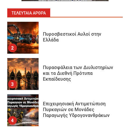
Ελλάδα
2
ΤΕΛΕΥΤΑΊΑ ΆΡΘΡΑ
Πυρασφάλεια των Διυλιστηρίων
και τα Διεθνή Πρότυπα
Εκπαίδευσης
3
Επιχειρησιακή Αντιμετώπιση
Πυρκαγιών σε Μονάδες
Παραγωγής Υδρογονανθράκων
4
Συντήρηση και έλεγχος
εξοπλισμού για εργασίες σε
ύψος και είσοδο σε
περιορισμένους χώρους
5