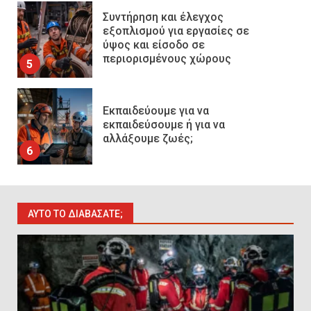
Εκπαιδεύουμε για να
εκπαιδεύσουμε ή για να
αλλάξουμε ζωές;
6
Sprinklers: Ο «αόρατος φύλακας
άγγελος» πάνω από το κεφάλι
μας
7
Η ελαφρότητα της τεχνικής
ΑΥΤΌ ΤΟ ΔΙΑΒΆΣΑΤΕ;
ασφάλειας στην Ελλάδα (ΥΑΕ)
8
Technical Leadership in Safety:
Why Emergency Response and