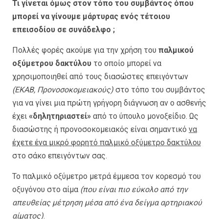
Τι γίνεται όμως στον τόπο του συμβάντος όπου
μπορεί να γίνουμε μάρτυρας ενός τέτοιου
επεισοδίου σε συνάδελφο ;
Πολλές φορές ακούμε για την χρήση του
παλμικού
οξύμετρου δακτύλου
το οποίο μπορεί να
χρησιμοποιηθεί από τους διασώστες επειγόντων
(EKAB, Προνοσοκομειακούς)
στο τόπο του συμβάντος
για να γίνει μια πρώτη γρήγορη διάγνωση αν ο ασθενής
έχει
«δηλητηριαστεί»
από το ύπουλο μονοξείδιο. Ως
διασώστης ή προνοσοκομειακός είναι σημαντικό
να
έχετε ένα μικρό φορητό παλμικό οξύμετρο δακτύλου
στο σάκο επειγόντων σας.
Το παλμικό οξύμετρο μετρά έμμεσα τον κορεσμό του
οξυγόνου στο αίμα
(που είναι πιο εύκολο από την
απευθείας μέτρηση μέσα από ένα δείγμα αρτηριακού
αίματος)
.