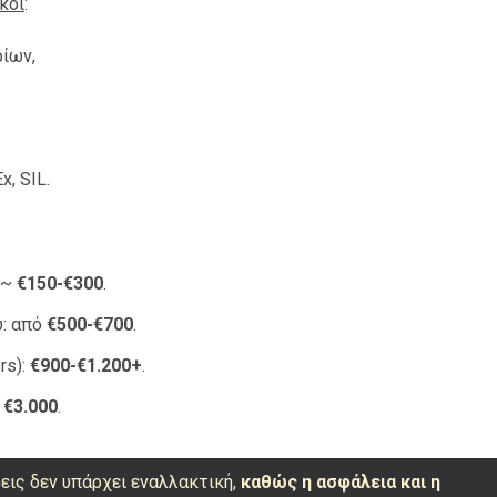
κοί
:
ίων,
, SIL.
: ~
€150-€300
.
υ: από
€500-€700
.
rs):
€900-€1.200+
.
ό
€3.000
.
εις δεν υπάρχει εναλλακτική,
καθώς η ασφάλεια και η