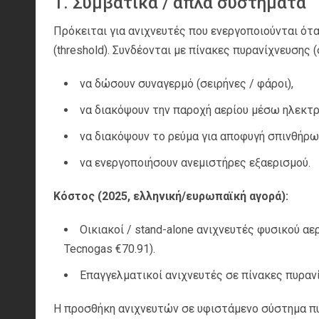
1. Συμβατικά / απλά συστήματα
Πρόκειται για ανιχνευτές που ενεργοποιούνται ό
(threshold). Συνδέονται με πίνακες πυρανίχνευσης
να δώσουν συναγερμό (σειρήνες / φάροι),
να διακόψουν την παροχή αερίου μέσω ηλεκτ
να διακόψουν το ρεύμα για αποφυγή σπινθήρω
να ενεργοποιήσουν ανεμιστήρες εξαερισμού.
Κόστος (2025, ελληνική/ευρωπαϊκή αγορά):
Οικιακοί / stand-alone ανιχνευτές φυσικού αε
Tecnogas €70.91).
Επαγγελματικοί ανιχνευτές σε πίνακες πυραν
Η προσθήκη ανιχνευτών σε υφιστάμενο σύστημα πυ