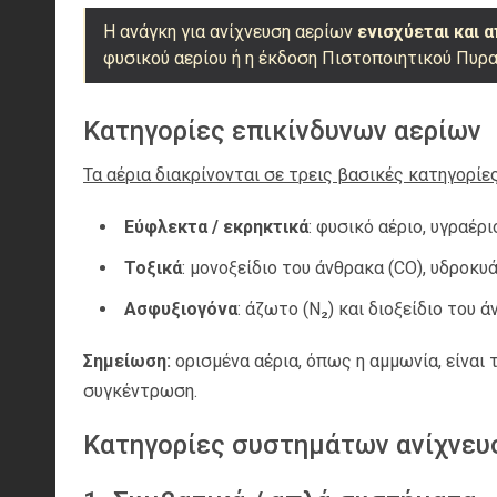
Η ανάγκη για ανίχνευση αερίων
ενισχύεται και 
φυσικού αερίου ή η έκδοση Πιστοποιητικού Πυρ
Κατηγορίες επικίνδυνων αερίων
Τα αέρια διακρίνονται σε τρεις βασικές κατηγορίε
Εύφλεκτα / εκρηκτικά
: φυσικό αέριο, υγραέρι
Τοξικά
: μονοξείδιο του άνθρακα (CO), υδροκυά
Ασφυξιογόνα
: άζωτο (N₂) και διοξείδιο του 
Σημείωση:
ορισμένα αέρια, όπως η αμμωνία, είναι 
συγκέντρωση.
Κατηγορίες συστημάτων ανίχνευ