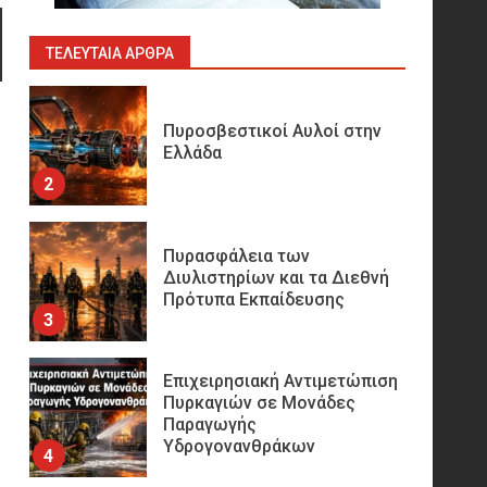
Ορυχεία
1
ΤΕΛΕΥΤΑΊΑ ΆΡΘΡΑ
Πυροσβεστικοί Αυλοί στην
Ελλάδα
2
Πυρασφάλεια των
Διυλιστηρίων και τα Διεθνή
Πρότυπα Εκπαίδευσης
3
Επιχειρησιακή Αντιμετώπιση
Πυρκαγιών σε Μονάδες
Παραγωγής
Υδρογονανθράκων
4