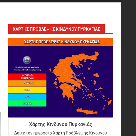
ΧΆΡΤΗΣ ΠΡΌΒΛΕΨΗΣ ΚΙΝΔΎΝΟΥ ΠΥΡΚΑΓΙΆΣ
Εκπαιδεύουμε για να
εκπαιδεύσουμε ή για να
αλλάξουμε ζωές;
6
Sprinklers: Ο «αόρατος
φύλακας άγγελος» πάνω από
Χάρτης Κινδύνου Πυρκαγιάς
το κεφάλι μας
Δείτε τον ημερήσιο Χάρτη Πρόβλεψης Κινδύνου
7