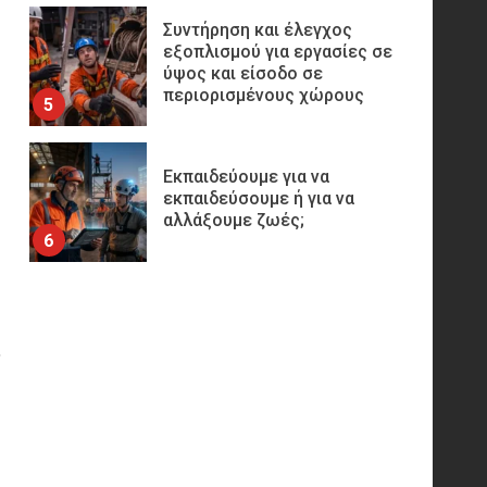
Συντήρηση και έλεγχος
εξοπλισμού για εργασίες σε
ύψος και είσοδο σε
περιορισμένους χώρους
5
Εκπαιδεύουμε για να
εκπαιδεύσουμε ή για να
αλλάξουμε ζωές;
6
Sprinklers: Ο «αόρατος
φύλακας άγγελος» πάνω από
,
το κεφάλι μας
7
Η ελαφρότητα της τεχνικής
ασφάλειας στην Ελλάδα (ΥΑΕ)