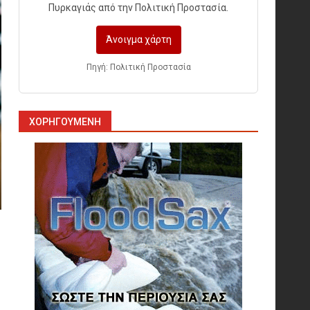
Πυρκαγιάς από την Πολιτική Προστασία.
Άνοιγμα χάρτη
Η ελαφρότητα της τεχνικής
ασφάλειας στην Ελλάδα (ΥΑΕ)
Πηγή: Πολιτική Προστασία
8
Technical Leadership in
ΧΟΡΗΓΟΎΜΕΝΗ
Safety: Why Emergency
Response and HSE Must Be
Operated as One
9
10 συχνά λάθη σε
περιορισμένους χώρους που
οδηγούν σε ατύχημα
10
Πυρόσβεση και Διάσωση σε