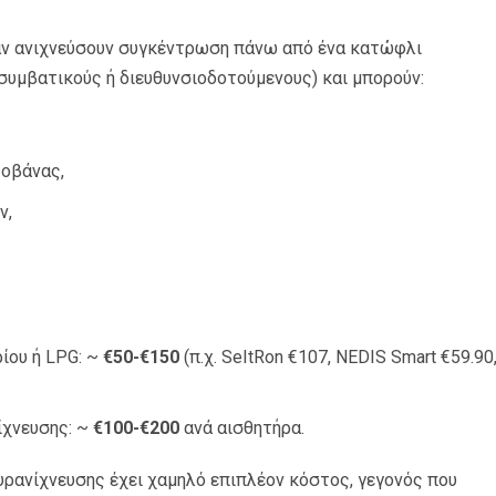
ταν ανιχνεύσουν συγκέντρωση πάνω από ένα κατώφλι
 (συμβατικούς ή διευθυνσιοδοτούμενους) και μπορούν:
ροβάνας,
ν,
ρίου ή LPG: ~
€50-€150
(π.χ. SeItRon €107, NEDIS Smart €59.90
ίχνευσης: ~
€100-€200
ανά αισθητήρα.
ρανίχνευσης έχει χαμηλό επιπλέον κόστος, γεγονός που