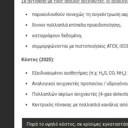
Σε αντίθεση με τους απλούς ανιχνευτές, οι αναλογι
παρακολουθούν συνεχώς τη συγκέντρωση αερ
δίνουν πολλαπλά επίπεδα προειδοποίησης,
καταγράφουν δεδομένα,
συμμορφώνονται με πιστοποιήσεις ATEX, IECEx
Κόστος (2025):
Εξειδικευμένοι αισθητήρες (π.χ. H₂S, CO, NH₃)
Αναλογικοί ανιχνευτές προπανίου / υδρογόνο
Πολλαπλών αερίων ανιχνευτές (4-gas detecto
Κεντρικός πίνακας με πολλαπλά κανάλια: απ
Παρά το υψηλό κόστος, σε κρίσιμες εγκαταστάσ