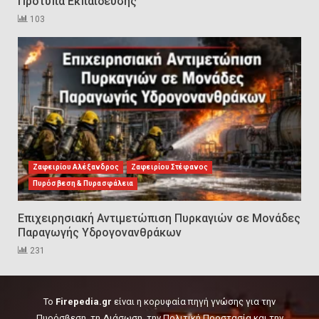
Πρότυπα Εκπαίδευσης
103
Εκπαιδεύουμε για να
εκπαιδεύσουμε ή για να
αλλάξουμε ζωές;
6
Sprinklers: Ο «αόρατος φύλακας
άγγελος» πάνω από το κεφάλι
μας
Ζαφειρίου Αλέξανδρος
Ζαφειρίου Στέφανος
7
Πυρόσβεση & Πυρασφάλεια
Επιχειρησιακή Αντιμετώπιση Πυρκαγιών σε Μονάδες
Η ελαφρότητα της τεχνικής
Παραγωγής Υδρογονανθράκων
ασφάλειας στην Ελλάδα (ΥΑΕ)
231
8
To
Firepedia.gr
είναι η κορυφαία πηγή γνώσης για την
Technical Leadership in Safety:
Πυρόσβεση, τη Διάσωση, την Πολιτική Προστασία και την