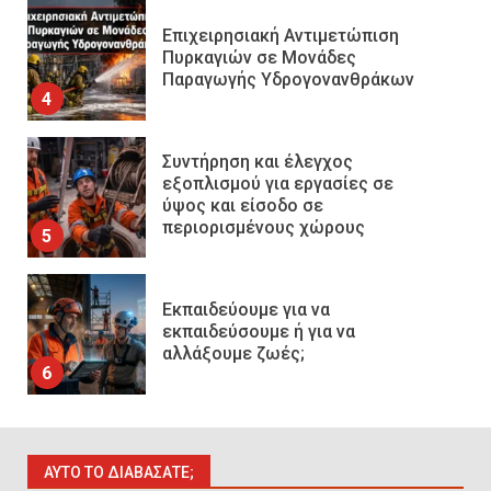
Συντήρηση και έλεγχος
εξοπλισμού για εργασίες σε
ύψος και είσοδο σε
περιορισμένους χώρους
5
Εκπαιδεύουμε για να
εκπαιδεύσουμε ή για να
αλλάξουμε ζωές;
6
Sprinklers: Ο «αόρατος φύλακας
άγγελος» πάνω από το κεφάλι
μας
7
Η ελαφρότητα της τεχνικής
ΑΥΤΌ ΤΟ ΔΙΑΒΆΣΑΤΕ;
ασφάλειας στην Ελλάδα (ΥΑΕ)