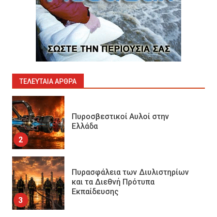
Ορυχεία
1
Πυροσβεστικοί Αυλοί στην
Ελλάδα
2
ΤΕΛΕΥΤΑΊΑ ΆΡΘΡΑ
Πυρασφάλεια των Διυλιστηρίων
και τα Διεθνή Πρότυπα
Εκπαίδευσης
3
Επιχειρησιακή Αντιμετώπιση
Πυρκαγιών σε Μονάδες
Παραγωγής Υδρογονανθράκων
4