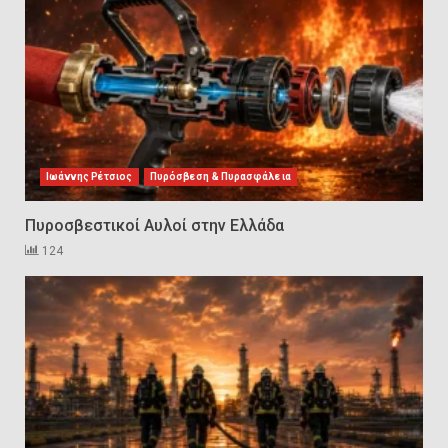
Ορυχεία
1
Πυροσβεστικοί Αυλοί στην
Ελλάδα
2
Ιωάννης Ρέτσιος
Πυρόσβεση & Πυρασφάλεια
Πυροσβεστικοί Αυλοί στην Ελλάδα
Πυρασφάλεια των Διυλιστηρίων
124
και τα Διεθνή Πρότυπα
Εκπαίδευσης
3
Επιχειρησιακή Αντιμετώπιση
Πυρκαγιών σε Μονάδες
Παραγωγής Υδρογονανθράκων
4