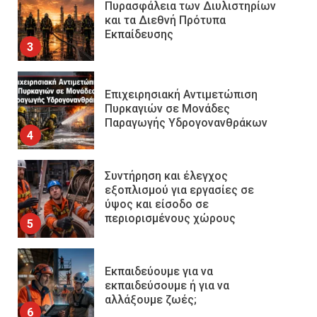
Επιχειρησιακή Αντιμετώπιση
Πυρκαγιών σε Μονάδες
Παραγωγής Υδρογονανθράκων
4
Συντήρηση και έλεγχος
εξοπλισμού για εργασίες σε
ύψος και είσοδο σε
περιορισμένους χώρους
5
Εκπαιδεύουμε για να
εκπαιδεύσουμε ή για να
αλλάξουμε ζωές;
6
Sprinklers: Ο «αόρατος φύλακας
άγγελος» πάνω από το κεφάλι
μας
7