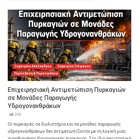
Ζαφειρίου Αλέξανδρος
Ζαφειρίου Στέφανος
Πυρόσβεση & Πυρασφάλεια
Επιχειρησιακή Αντιμετώπιση Πυρκαγιών
σε Μονάδες Παραγωγής
Υδρογονανθράκων
233
Οι πυρκαγιές σε διυλιστήρια και σε μονάδες παραγωγής
υδρογονανθράκων δεν αντιμετωπίζονται με τη λογική μιας
συνηθισμένης βιομηχανικής πυρκαγιάς. Στο ίδιο περιστατικό