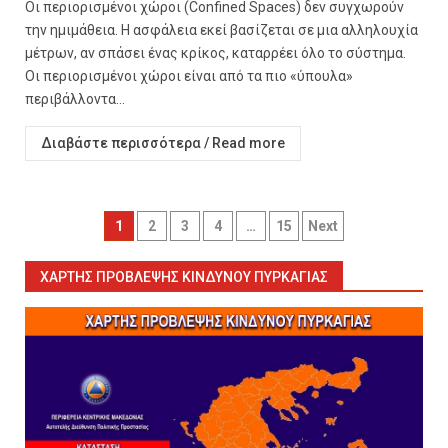
Οι περιορισμένοι χώροι (Confined Spaces) δεν συγχωρούν
την ημιμάθεια. Η ασφάλεια εκεί βασίζεται σε μια αλληλουχία
μέτρων, αν σπάσει ένας κρίκος, καταρρέει όλο το σύστημα.
Οι περιορισμένοι χώροι είναι από τα πιο «ύπουλα»
περιβάλλοντα...
Διαβάστε περισσότερα / Read more
Σελιδοποίηση
1
2
3
4
…
15
Next
άρθρων
ΧΆΡΤΗΣ ΠΡΌΒΛΕΨΗΣ ΚΙΝΔΎΝΟΥ ΠΥΡΚΑΓΙΆΣ
Εκπαιδεύουμε για να
εκπαιδεύσουμε ή για να
αλλάξουμε ζωές;
6