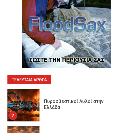
10
Πυρόσβεση και Διάσωση σε
Ορυχεία
1
Πυροσβεστικοί Αυλοί στην
Ελλάδα
2
ΤΕΛΕΥΤΑΊΑ ΆΡΘΡΑ
Πυρασφάλεια των Διυλιστηρίων
και τα Διεθνή Πρότυπα
Εκπαίδευσης
3