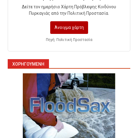
οδηγούν σε ατύχημα
Δείτε τον ημερήσιο Χάρτη Πρόβλεψης Κινδύνου
10
Πυρκαγιάς από την Πολιτική Προστασία.
Άνοιγμα χάρτη
Πυρόσβεση και Διάσωση σε
Ορυχεία
Πηγή: Πολιτική Προστασία
1
ΧΟΡΗΓΟΎΜΕΝΗ
Πυροσβεστικοί Αυλοί στην
Ελλάδα
2
Πυρασφάλεια των Διυλιστηρίων
και τα Διεθνή Πρότυπα
Εκπαίδευσης
3