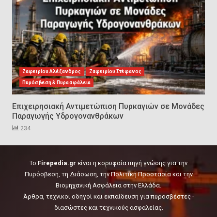
ασφάλειας στην Ελλάδα (ΥΑΕ)
8
Technical Leadership in Safety:
Why Emergency Response and
HSE Must Be Operated as One
Ζαφειρίου Αλέξανδρος
Ζαφειρίου Στέφανος
9
Πυρόσβεση & Πυρασφάλεια
Επιχειρησιακή Αντιμετώπιση Πυρκαγιών σε Μονάδες
10 συχνά λάθη σε
Παραγωγής Υδρογονανθράκων
περιορισμένους χώρους που
οδηγούν σε ατύχημα
234
10
To
Firepedia.gr
είναι η κορυφαία πηγή γνώσης για την
Πυρόσβεση, τη Διάσωση, την Πολιτική Προστασία και την
Βιομηχανική Ασφάλεια στην Ελλάδα.
Άρθρα, τεχνικοί οδηγοί και εκπαίδευση για πυροσβέστες -
διασώστες και τεχνικούς ασφαλείας.