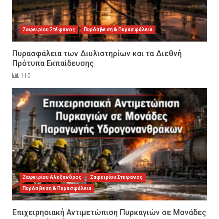
Ζαφειρίου Στέφανος
Πυρόσβεση & Πυρασφάλεια
Πυρασφάλεια των Διυλιστηρίων και τα Διεθνή
Πρότυπα Εκπαίδευσης
110
Εκπαιδεύουμε για να
Ζαφειρίου Αλέξανδρος
Ζαφειρίου Στέφανος
εκπαιδεύσουμε ή για να
Πυρόσβεση & Πυρασφάλεια
αλλάξουμε ζωές;
6
Επιχειρησιακή Αντιμετώπιση Πυρκαγιών σε Μονάδες