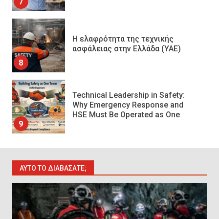
7
Η ελαφρότητα της τεχνικής
ασφάλειας στην Ελλάδα (ΥΑΕ)
8
Technical Leadership in Safety:
Why Emergency Response and
HSE Must Be Operated as One
9
10 συχνά λάθη σε
περιορισμένους χώρους που
ΑΥΤΌ ΤΟ ΔΙΑΒΆΣΑΤΕ;
οδηγούν σε ατύχημα
10