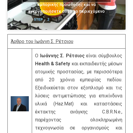
εμπορικής προώθησης και να
ενεργοποιήσετε αυτό το περιεχόμενο
Άρθρο του Ιωάννη Σ. Ρέτσιου
Ο
Ιωάννης Σ. Ρέτσιος
είναι σύμβουλος
Health & Safety
και εκπαιδευτής μέσων
ατομικής προστασίας, με περισσότερα
από 20 χρόνια εμπειρίας πεδίου.
Εξειδικεύεται στον εξοπλισμό και τις
λύσεις αντιμετώπισης για επικίνδυνα
υλικά (Haz.Mat) και καταστάσεις
έκτακτης ανάγκης C.B.R.N.e.,
παρέχοντας ολοκληρωμένη
τεχνογνωσία σε οργανισμούς και