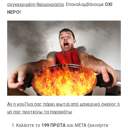
συγκεκριμένη θερμοκρασία
. Επαναλαμβάνουμε
ΟΧΙ
ΝΕΡΟ!
Αν η κουζίνα σας πάρει φωτιά από μαγειρικό σκεύος ή
μη σας προτείνω τα παρακάτω
:
Καλέστε το
199 ΠΡΩΤΑ
και ΜΕΤΑ ξεκινήστε