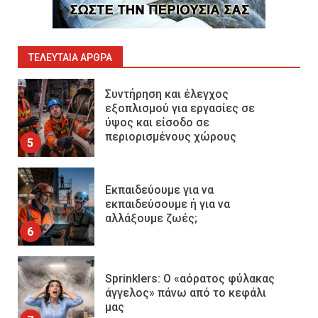
Επιχειρησιακή Αντιμετώπιση
Πυρκαγιών σε Μονάδες
Παραγωγής Υδρογονανθράκων
4
ΤΕΛΕΥΤΑΊΑ ΆΡΘΡΑ
Συντήρηση και έλεγχος
εξοπλισμού για εργασίες σε
ύψος και είσοδο σε
περιορισμένους χώρους
5
Εκπαιδεύουμε για να
εκπαιδεύσουμε ή για να
αλλάξουμε ζωές;
6
Sprinklers: Ο «αόρατος φύλακας
άγγελος» πάνω από το κεφάλι
μας