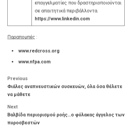
επαγγελματίες που δραστηριοποιούνται
σε απαιτητικά περιβάλλοντα.
https://www.linkedin.com
Παραπομπές
:
www.redcross.org
www.nfpa.com
Post
Previous
Φιάλες αναπνευστικών συσκευών, όλα όσα θέλετε
navigation
να μάθετε
Next
Βαλβίδα περιορισμού ροής…o φύλακας άγγελος των
πυροσβεστών