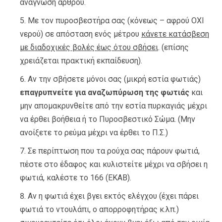
ανάγνωση άρθρου.
Με τον πυροσβεστήρα σας (κόνεως – αφρού ΟΧΙ
νερού) σε απόσταση ενός μέτρου
κάνετε κατάσβεση
με διαδοχικές βολές έως ότου σβήσει
. (επίσης
χρειάζεται πρακτική εκπαίδευση).
Αν την σβήσετε μόνοι σας (μικρή εστία φωτιάς)
επαγρυπνείτε για αναζωπύρωση της φωτιάς
και
μην απομακρυνθείτε από την εστία πυρκαγιάς μέχρι
να έρθει βοήθεια ή το Πυροσβεστικό Σώμα. (Μην
ανοίξετε το ρεύμα μέχρι να έρθει το Π.Σ.)
Σε περίπτωση που τα ρούχα σας πάρουν φωτιά,
πέστε στο έδαφος και κυλιστείτε μέχρι να σβήσει η
φωτιά, καλέστε το 166 (ΕΚΑΒ).
Αν η φωτιά έχει βγει εκτός ελέγχου (έχει πάρει
φωτιά το ντουλάπι, ο απορροφητήρας κ.λπ.)