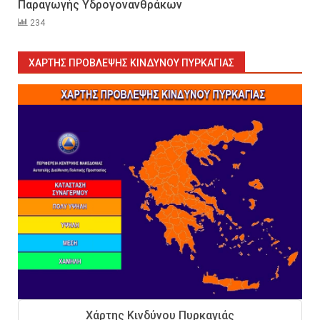
Παραγωγής Υδρογονανθράκων
234
Sprinklers: Ο «αόρατος φύλακας
άγγελος» πάνω από το κεφάλι
μας
ΧΆΡΤΗΣ ΠΡΌΒΛΕΨΗΣ ΚΙΝΔΎΝΟΥ ΠΥΡΚΑΓΙΆΣ
7
Η ελαφρότητα της τεχνικής
ασφάλειας στην Ελλάδα (ΥΑΕ)
8
Technical Leadership in Safety:
Why Emergency Response and
HSE Must Be Operated as One
9
10 συχνά λάθη σε
περιορισμένους χώρους που
Χάρτης Κινδύνου Πυρκαγιάς