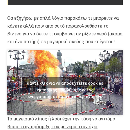
Θα εξηγήσω με απλά λόγια παρακάτω τι μπορείτε να
κάνετε αλλά πριν από αυτό
παρακολουθήστε το
βίντεο για να δείτε τι συμβαίνει αν ρίξετε νερό
(ακόμα
και ένα ποτήρι) σε μαγειρικό σκεύος που καίγεται !
Κάντε κλικ για να αποδεχτείτε cookies
εμπορικής προώθησης και να
ενεργοποιήσετε αυτό το περιεχόμενο
Το μαγειρικό λίπος ή λάδι
έχει την τάση να αντιδρά
βίαια στην πρόσμιξη του με νερό όταν έχει