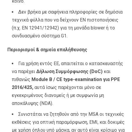
κοινό.
Δεν βρήκα με σαφήνεια πληροφορίες σε δημόσια
τεχνικά φύλλα που να δείχνουν EN πιστοποιήσεις
(π.χ. EN 12941/12942) για τη μονάδα blower ή το
συνδυασμένο σύστημα G1.
Περιορισμοί & σημεία επαλήθευσης
Για χρήση εντός ΕΕ, απαιτείται ο κατασκευαστής
να παρέχει
Δήλωση Συμμόρφωσης (DoC)
και
πιθανώς
Module B / CE type-examination για PPE
2016/425,
αυτά ίσως παρέχονται μόνο σε
εγκεκριμένους διανομείς ή με συμφωνία μη
αποκάλυψης (NDA).
Συνιστάται να ζητηθούν από την MSA οι τεχνικές
εκθέσεις για οπτική παραμόρφωση, EMI, και δοκιμές
με χρήση όπλου υπό μάσκα, αν αυτό είναι κρίσιμο για