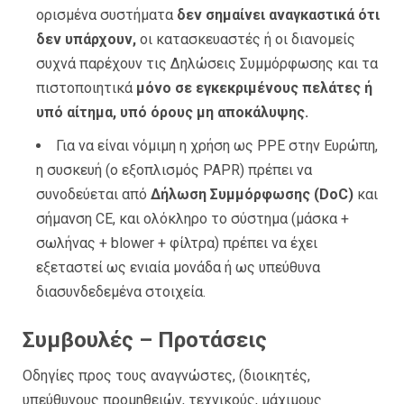
ορισμένα συστήματα
δεν σημαίνει αναγκαστικά ότι
δεν υπάρχουν,
οι κατασκευαστές ή οι διανομείς
συχνά παρέχουν τις Δηλώσεις Συμμόρφωσης και τα
πιστοποιητικά
μόνο σε εγκεκριμένους πελάτες ή
υπό αίτημα, υπό όρους μη αποκάλυψης.
Για να είναι νόμιμη η χρήση ως PPE στην Ευρώπη,
η συσκευή (ο εξοπλισμός PAPR) πρέπει να
συνοδεύεται από
Δήλωση Συμμόρφωσης (DoC)
και
σήμανση CE, και ολόκληρο το σύστημα (μάσκα +
σωλήνας + blower + φίλτρα) πρέπει να έχει
εξεταστεί ως ενιαία μονάδα ή ως υπεύθυνα
διασυνδεδεμένα στοιχεία.
Συμβουλές – Προτάσεις
Οδηγίες προς τους αναγνώστες, (διοικητές,
υπεύθυνους προμηθειών, τεχνικούς, μάχιμους