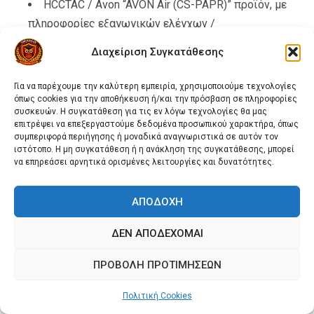
HCCTAC / Avon “AVON Air (CS-PAPR)” προϊόν, με
πληροφορίες εξαγωγικών ελέγχων /
πιστοποιήσεων.
HCC Tactical
Διαχείριση Συγκατάθεσης
CBRNTechIndex – σημειώσεις διαθεσιμότητας
στην EMEA και έγκριση CE.
cbrnetechindex.com
Για να παρέχουμε την καλύτερη εμπειρία, χρησιμοποιούμε τεχνολογίες
όπως cookies για την αποθήκευση ή/και την πρόσβαση σε πληροφορίες
συσκευών. Η συγκατάθεση για τις εν λόγω τεχνολογίες θα μας
How BSI helped Avon Protection achieve CE
επιτρέψει να επεξεργαστούμε δεδομένα προσωπικού χαρακτήρα, όπως
marking (συνεργασία BSI).
BSI Group
συμπεριφορά περιήγησης ή μοναδικά αναγνωριστικά σε αυτόν τον
ιστότοπο. Η μη συγκατάθεση ή η ανάκληση της συγκατάθεσης, μπορεί
3M / Scott. Φυλλάδιο C420 Plus (PDF) με
να επηρεάσει αρνητικά ορισμένες λειτουργίες και δυνατότητες.
πιστοποιήσεις NIOSH, επιλογές μπαταριών,
συμβατότητα μάσκας.
3M Multimedia
ΑΠΟΔΟΧΉ
FireTechUSA – σελίδα προϊόντος 3M Scott C420
ΔΕΝ ΑΠΟΔΈΧΟΜΑΙ
Plus με επιβεβαίωση NIOSH CBRN συνθηκών.
Fire
Tech & Safety
ΠΡΟΒΟΛΉ ΠΡΟΤΙΜΉΣΕΩΝ
CBRNTechIndex – datasheet C420 Plus (PDF) με
Πολιτική Cookies
τεχνικά χαρακτηριστικά, επιλογές μπαταριών και