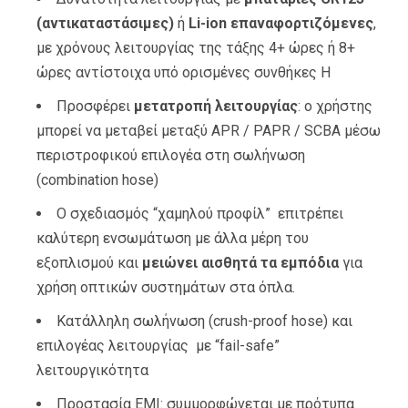
(αντικαταστάσιμες)
ή
Li-ion επαναφορτιζόμενες
,
με χρόνους λειτουργίας της τάξης 4+ ώρες ή 8+
ώρες αντίστοιχα υπό ορισμένες συνθήκες
H
Προσφέρει
μετατροπή λειτουργίας
: ο χρήστης
μπορεί να μεταβεί μεταξύ APR / PAPR / SCBA μέσω
περιστροφικού επιλογέα στη σωλήνωση
(combination hose)
Ο σχεδιασμός “χαμηλού προφίλ” επιτρέπει
καλύτερη ενσωμάτωση με άλλα μέρη του
εξοπλισμού και
μειώνει αισθητά τα εμπόδια
για
χρήση οπτικών συστημάτων στα όπλα.
Κατάλληλη σωλήνωση (crush-proof hose) και
επιλογέας λειτουργίας με “fail-safe”
λειτουργικότητα
Προστασία EMI: συμμορφώνεται με πρότυπα