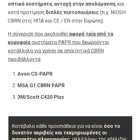
οπτικά συστήματα
,
αντοχή στην απολύμανση
, και
κατά προτίμηση
διπλές πιστοποιήσεις
(π.χ. NIOSH
CBRN στις ΗΠΑ και CE / EN στην Ευρώπη).
Η σύγκριση που ακολουθεί
αφορά τρία από τα
κορυφαία
συστήματα PAPR που θεωρούνται
κατάλληλα για χρήση σε απαιτητικά CBRN
περιβάλλοντα
:
Avon CS-PAPR
MSA G1 CBRN PAPR
3M/Scott C420 Plus
Κατέβαλα κάθε προσπάθεια για να είναι
όσο το
δυνατόν ακριβείς και τεκμηριωμένες οι
παρακάτω πληροφορίες,
αλλά λόγω της εξέλιξης