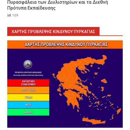
Πυρασφάλεια των Διυλιστηρίων και τα Διεθνή
Πρότυπα Εκπαίδευσης
109
Sprinklers: Ο «αόρατος φύλακας
άγγελος» πάνω από το κεφάλι
μας
ΧΆΡΤΗΣ ΠΡΌΒΛΕΨΗΣ ΚΙΝΔΎΝΟΥ ΠΥΡΚΑΓΙΆΣ
7
Η ελαφρότητα της τεχνικής
ασφάλειας στην Ελλάδα (ΥΑΕ)
8
Technical Leadership in Safety:
Why Emergency Response and
HSE Must Be Operated as One
9
10 συχνά λάθη σε