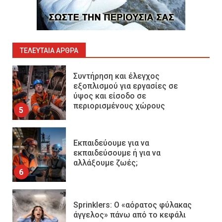
Επιχειρησιακή Αντιμετώπιση
Πυρκαγιών σε Μονάδες
Παραγωγής Υδρογονανθράκων
4
ΤΕΛΕΥΤΑΊΑ ΆΡΘΡΑ
Συντήρηση και έλεγχος
εξοπλισμού για εργασίες σε
ύψος και είσοδο σε
περιορισμένους χώρους
5
Εκπαιδεύουμε για να
εκπαιδεύσουμε ή για να
αλλάξουμε ζωές;
6
Sprinklers: Ο «αόρατος φύλακας
άγγελος» πάνω από το κεφάλι