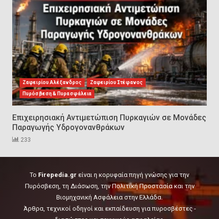
Η ελαφρότητα της τεχνικής
ασφάλειας στην Ελλάδα (ΥΑΕ)
8
Technical Leadership in Safety:
Why Emergency Response and
HSE Must Be Operated as One
Ζαφειρίου Αλέξανδρος
Ζαφειρίου Στέφανος
9
Πυρόσβεση & Πυρασφάλεια
Επιχειρησιακή Αντιμετώπιση Πυρκαγιών σε Μονάδες
10 συχνά λάθη σε
Παραγωγής Υδρογονανθράκων
περιορισμένους χώρους που
οδηγούν σε ατύχημα
233
10
To
Firepedia.gr
είναι η κορυφαία πηγή γνώσης για την
Πυρόσβεση, τη Διάσωση, την Πολιτική Προστασία και την
Βιομηχανική Ασφάλεια στην Ελλάδα.
Άρθρα, τεχνικοί οδηγοί και εκπαίδευση για πυροσβέστες -