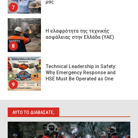
μας
7
Η ελαφρότητα της τεχνικής
ασφάλειας στην Ελλάδα (ΥΑΕ)
8
Technical Leadership in Safety:
Why Emergency Response and
HSE Must Be Operated as One
9
10 συχνά λάθη σε
περιορισμένους χώρους που
ΑΥΤΌ ΤΟ ΔΙΑΒΆΣΑΤΕ;
οδηγούν σε ατύχημα
10