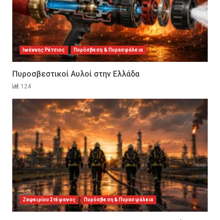
Ιωάννης Ρέτσιος
Πυρόσβεση & Πυρασφάλεια
Πυροσβεστικοί Αυλοί στην Ελλάδα
124
Εκπαιδεύουμε για να
εκπαιδεύσουμε ή για να
Ζαφειρίου Στέφανος
Πυρόσβεση & Πυρασφάλεια
αλλάξουμε ζωές;
6