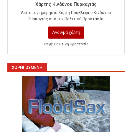
περιορισμένους χώρους που
Χάρτης Κινδύνου Πυρκαγιάς
οδηγούν σε ατύχημα
Δείτε τον ημερήσιο Χάρτη Πρόβλεψης Κινδύνου
10
Πυρκαγιάς από την Πολιτική Προστασία.
Άνοιγμα χάρτη
Πυρόσβεση και Διάσωση σε
Ορυχεία
Πηγή: Πολιτική Προστασία
1
ΧΟΡΗΓΟΎΜΕΝΗ
Πυροσβεστικοί Αυλοί στην
Ελλάδα
2
Πυρασφάλεια των Διυλιστηρίων
και τα Διεθνή Πρότυπα
Εκπαίδευσης
3