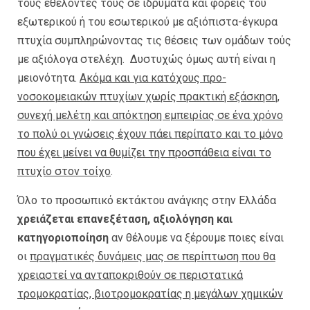
τους εθελοντές τους σε ιδρύματα και φορείς του
εξωτερικού ή του εσωτερικού με αξιόπιστα-έγκυρα
πτυχία συμπληρώνοντας τις θέσεις των ομάδων τούς
με αξιόλογα στελέχη. Δυστυχώς όμως αυτή είναι η
μειονότητα.
Ακόμα και για κατόχους προ-
νοσοκομειακών πτυχίων χωρίς πρακτική εξάσκηση,
συνεχή μελέτη και απόκτηση εμπειρίας σε ένα χρόνο
το πολύ οι γνώσεις έχουν πάει περίπατο και το μόνο
που έχει μείνει να θυμίζει την προσπάθεια είναι το
πτυχίο στον τοίχο
.
Όλο το προσωπικό εκτάκτου ανάγκης στην Ελλάδα
χρειάζεται επανεξέταση, αξιολόγηση και
κατηγοριοποίηση
αν θέλουμε να ξέρουμε ποιες είναι
οι
πραγματικές δυνάμεις μας σε περίπτωση που θα
χρειαστεί να ανταποκριθούν σε περιστατικά
τρομοκρατίας, βιοτρομοκρατίας η μεγάλων χημικών