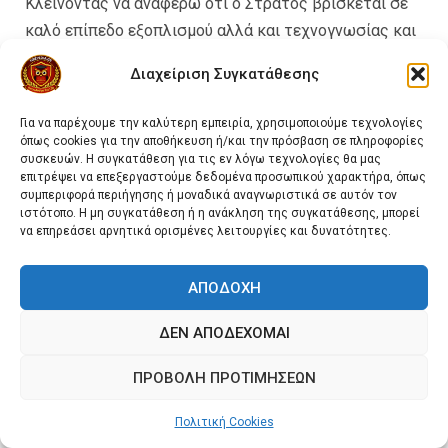
Κλείνοντας να αναφέρω ότι ο Στρατός βρίσκεται σε
καλό επίπεδο εξοπλισμού αλλά και τεχνογνωσίας και
αυτό είναι παρήγορο. Καλό θα ήταν όμως η κυβέρνηση
Διαχείριση Συγκατάθεσης
και δεν ομιλώ μόνο για την τωρινή, να φροντίσει να
αυξήσει τις δαπάνες όχι μόνο για τον εξοπλισμό όλων
Για να παρέχουμε την καλύτερη εμπειρία, χρησιμοποιούμε τεχνολογίες
αυτών των υπηρεσιών εκτάκτου ανάγκης αλλά και
όπως cookies για την αποθήκευση ή/και την πρόσβαση σε πληροφορίες
συσκευών. Η συγκατάθεση για τις εν λόγω τεχνολογίες θα μας
κατηγοριοποίησης και εκμετάλλευσης (με την καλή
επιτρέψει να επεξεργαστούμε δεδομένα προσωπικού χαρακτήρα, όπως
έννοια) όλων των φορέων που δραστηριοποιούνται σε
συμπεριφορά περιήγησης ή μοναδικά αναγνωριστικά σε αυτόν τον
ιστότοπο. Η μη συγκατάθεση ή η ανάκληση της συγκατάθεσης, μπορεί
έκτακτα περιστατικά.
να επηρεάσει αρνητικά ορισμένες λειτουργίες και δυνατότητες.
Ελπίζω πραγματικά να χαρακτηριστώ ως
ΑΠΟΔΟΧΉ
«υπερβολικός για τα γραφόμενα μου»
, στο άμεσο
μέλλον για το καλό όλων μας.
ΔΕΝ ΑΠΟΔΈΧΟΜΑΙ
Εύχομαι καλό κουράγιο και πολύ υπομονή στο
προσωπικό των εκτάκτων αναγκών σε όλη την
ΠΡΟΒΟΛΉ ΠΡΟΤΙΜΉΣΕΩΝ
Ελλάδα
καθώς και μεγάλη προσοχή με
προσγειωμένες απόψεις για τους εθελοντές όπου
Πολιτική Cookies