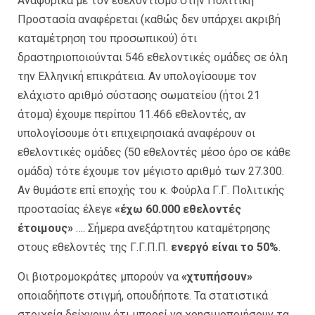
Αναφορικά με τον εθελοντισμό στην Πολιτική
Προστασία αναφέρεται (καθώς δεν υπάρχει ακριβή
καταμέτρηση του προσωπικού) ότι
δραστηριοποιούνται 546 εθελοντικές ομάδες σε όλη
την Ελληνική επικράτεια. Αν υπολογίσουμε τον
ελάχιστο αριθμό σύστασης σωματείου (ήτοι 21
άτομα) έχουμε περίπου 11.466 εθελοντές, αν
υπολογίσουμε ότι επιχειρησιακά αναφέρουν οι
εθελοντικές ομάδες (50 εθελοντές μέσο όρο σε κάθε
ομάδα) τότε έχουμε τον μέγιστο αριθμό των 27.300.
Αν θυμάστε επί εποχής του κ. Φούρλα Γ.Γ. Πολιτικής
προστασίας έλεγε
«έχω 60.000 εθελοντές
έτοιμους»
…. Σήμερα ανεξάρτητου καταμέτρησης
στους εθελοντές της Γ.Γ.Π.Π.
ενεργό είναι το 50%
.
Οι βιοτρομοκράτες μπορούν να
«χτυπήσουν»
οποιαδήποτε στιγμή, οπουδήποτε. Τα στατιστικά
στοιχεία δείχνουν ότι μπορεί να χρησιμοποιήσουν τα