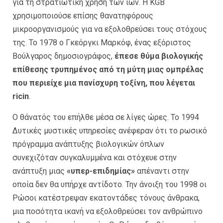
για τη στρατιωτική χρήση των ιών. Η KGB
χρησιμοποιούσε επίσης θανατηφόρους
μικροοργανισμούς για να εξολοθρεύσει τους στόχους
της. Το 1978 ο Γκεόργκι Μαρκόφ, ένας εξόριστος
Βούλγαρος δημοσιογράφος,
έπεσε θύμα βιολογικής
επίθεσης τρυπημένος από τη μύτη μιας ομπρέλας
που περιείχε μια πανίσχυρη τοξίνη, που λέγεται
ricin
.
Ο θάνατός του επήλθε μέσα σε λίγες ώρες. Το 1994
Δυτικές μυστικές υπηρεσίες ανέφεραν ότι το ρωσικό
πρόγραμμα ανάπτυξης βιολογικών όπλων
συνεχιζόταν συγκαλυμμένα και στόχευε στην
ανάπτυξη μιας
«υπερ-επιδημίας»
απέναντι στην
οποία δεν θα υπήρχε αντίδοτο. Την άνοιξη του 1998 οι
Ρώσοι κατέστρεψαν εκατοντάδες τόνους άνθρακα,
μια ποσότητα ικανή να εξολοθρεύσει τον ανθρώπινο