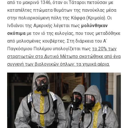
από το μακρινό 1346, όταν οι Τάταροι πετούσαν με
καταπέλτες πτώματα θυμάτων της πανούκλας μέσα
στην πολιορκούμενη πόλη της Κάφφα (Κριμαία). Οι
Ινδιάνοι της Αμερικής λέγεται πως
μολύνθηκαν
σκόπιμα
με τον ιό της ευλογίας, που τους μεταδόθηκε
από μολυσμένες κουβέρτες. Στη διάρκεια του Α΄
Παγκόσμιου Πολέμου υπολογίζεται πως
το 20% των
στρατιωτών στο Δυτικό Μέτωπο σκοτώθηκε από ένα
συγγενή των βιολογικών όπλων: τα χημικά αέρια.