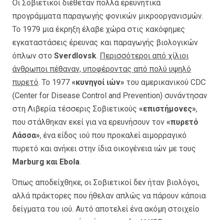
Οι Σοβιετικοί διέθεταν πολλά ερευνητικά
προγράμματα παραγωγής φονικών μικροοργανισμών.
Το 1979 μια έκρηξη έλαβε χώρα στις κακόφημες
εγκαταστάσεις έρευνας και παραγωγής βιολογικών
όπλων στο
Sverdlovsk
.
Περισσότεροι από χίλιοι
άνθρωποι πέθαναν, υποφέροντας από πολύ υψηλό
πυρετό
. Το 1977
«κυνηγοί ιών»
του αμερικανικού CDC
(Center for Disease Control and Prevention) συνάντησαν
στη Λιβερία τέσσερις Σοβιετικούς
«επιστήμονες»
,
που στάλθηκαν εκεί για να ερευνήσουν τον
«πυρετό
Λάσσα»
, ένα είδος ιού που προκαλεί αιμορραγικό
πυρετό και ανήκει στην ίδια οικογένεια ιών με τους
Marburg και Ebola
.
Όπως αποδείχθηκε, οι Σοβιετικοί δεν ήταν βιολόγοι,
αλλά πράκτορες που ήθελαν απλώς να πάρουν κάποια
δείγματα του ιού. Αυτό αποτελεί ένα ακόμη στοιχείο