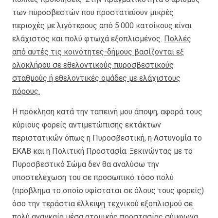
των πυροσβεστών που προστατεύουν μικρές
περιοχές με λιγότερους από 5.000 κατοίκους είναι
ελάχιστος και πολύ φτωχά εξοπλισμένος.
Πολλές
από αυτές τις κοινότητες-δήμους βασίζονται εξ
ολοκλήρου σε εθελοντικούς πυροσβεστικούς
σταθμούς ή εθελοντικές ομάδες με ελάχιστους
πόρους.
Η πρόκληση κατά την ταπεινή μου άποψη, αφορά τους
κύριους φορείς αντιμετώπισης εκτάκτων
περιστατικών όπως η Πυροσβεστική, η Αστυνομία το
ΕΚΑΒ και η Πολιτική Προστασία. Ξεκινώντας με το
Πυροσβεστικό Σώμα δεν θα αναλύσω την
υποστελέχωση του σε προσωπικό τόσο πολύ
(πρόβλημα το οποίο υφίσταται σε όλους τους φορείς)
όσο την
τεράστια έλλειψη τεχνικού εξοπλισμού σε
πολύ αναγκαία μέσα ατομικής προστασίας σύμφωνα