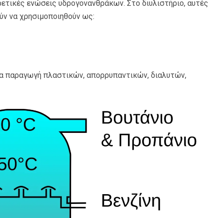
ετικές ενώσεις υδρογονανθράκων. Στο διυλιστήριο, αυτές
ν να χρησιμοποιηθούν ως:
ια παραγωγή πλαστικών, απορρυπαντικών, διαλυτών,