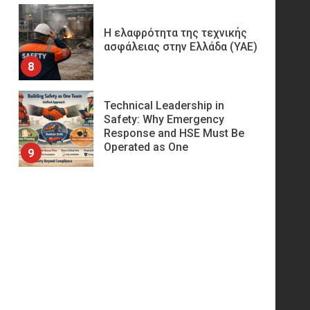
Η ελαφρότητα της τεχνικής
ασφάλειας στην Ελλάδα (ΥΑΕ)
8
Technical Leadership in
Safety: Why Emergency
Response and HSE Must Be
Operated as One
9
10 συχνά λάθη σε
περιορισμένους χώρους που
οδηγούν σε ατύχημα
10
Πυρόσβεση και Διάσωση σε
Ορυχεία