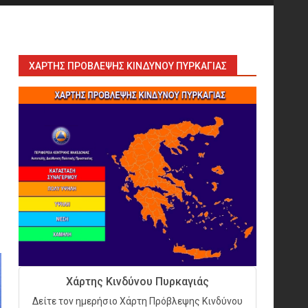
Sprinklers: Ο «αόρατος
φύλακας άγγελος» πάνω από
το κεφάλι μας
7
ΧΆΡΤΗΣ ΠΡΌΒΛΕΨΗΣ ΚΙΝΔΎΝΟΥ ΠΥΡΚΑΓΙΆΣ
Η ελαφρότητα της τεχνικής
ασφάλειας στην Ελλάδα (ΥΑΕ)
8
Technical Leadership in
Safety: Why Emergency
Response and HSE Must Be
Operated as One
9
10 συχνά λάθη σε
περιορισμένους χώρους που
Χάρτης Κινδύνου Πυρκαγιάς
οδηγούν σε ατύχημα
Δείτε τον ημερήσιο Χάρτη Πρόβλεψης Κινδύνου
10