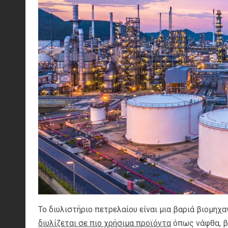
Το διυλιστήριο πετρελαίου είναι μια βαριά βιομη
διυλίζεται σε πιο χρήσιμα προϊόντα
όπως νάφθα, βε