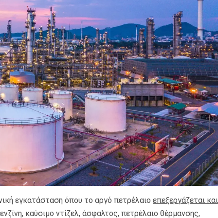
χανική εγκατάσταση όπου το αργό πετρέλαιο
επεξεργάζεται και
νζίνη, καύσιμο ντίζελ, άσφαλτος, πετρέλαιο θέρμανσης,