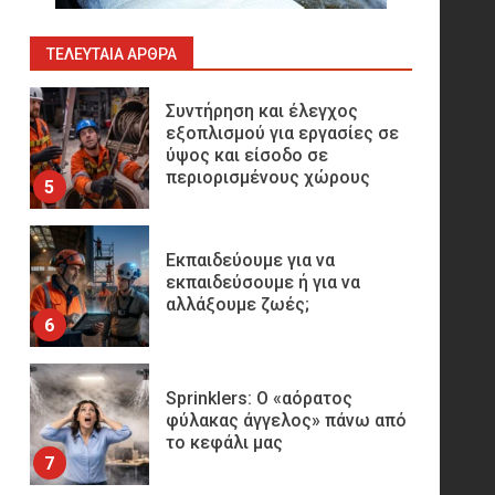
Παραγωγής
Υδρογονανθράκων
4
ΤΕΛΕΥΤΑΊΑ ΆΡΘΡΑ
Συντήρηση και έλεγχος
εξοπλισμού για εργασίες σε
ύψος και είσοδο σε
περιορισμένους χώρους
5
Εκπαιδεύουμε για να
εκπαιδεύσουμε ή για να
αλλάξουμε ζωές;
6
Sprinklers: Ο «αόρατος
φύλακας άγγελος» πάνω από
το κεφάλι μας
7