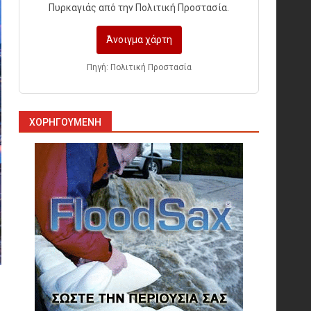
Πυρκαγιάς από την Πολιτική Προστασία.
Άνοιγμα χάρτη
Πυρόσβεση και Διάσωση σε
Ορυχεία
Πηγή: Πολιτική Προστασία
1
ΧΟΡΗΓΟΎΜΕΝΗ
Πυροσβεστικοί Αυλοί στην
Ελλάδα
2
Πυρασφάλεια των
Διυλιστηρίων και τα Διεθνή
Πρότυπα Εκπαίδευσης
3
Επιχειρησιακή Αντιμετώπιση
Πυρκαγιών σε Μονάδες