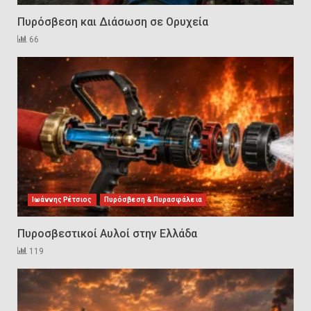
Ορυχεία
Πυρόσβεση και Διάσωση σε Ορυχεία
1
66
Πυροσβεστικοί Αυλοί στην
Ελλάδα
2
Πυρασφάλεια των Διυλιστηρίων
και τα Διεθνή Πρότυπα
Εκπαίδευσης
3
Ιωάννης Ρέτσιος
Πυρόσβεση & Πυρασφάλεια
Πυροσβεστικοί Αυλοί στην Ελλάδα
Επιχειρησιακή Αντιμετώπιση
119
Πυρκαγιών σε Μονάδες
Παραγωγής Υδρογονανθράκων
4