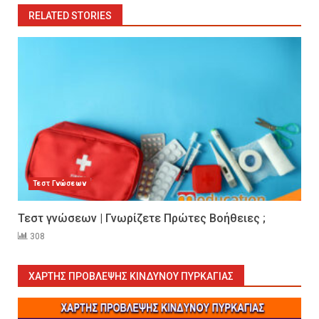
RELATED STORIES
Τεστ Γνώσεων
Τεστ γνώσεων | Γνωρίζετε Πρώτες Βοήθειες ;
308
Εκπαιδεύουμε για να
εκπαιδεύσουμε ή για να
αλλάξουμε ζωές;
ΧΆΡΤΗΣ ΠΡΌΒΛΕΨΗΣ ΚΙΝΔΎΝΟΥ ΠΥΡΚΑΓΙΆΣ
6