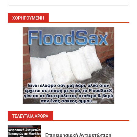
10
ΧΟΡΗΓΟΎΜΕΝΗ
Πυρόσβεση και Διάσωση σε
Ορυχεία
1
Πυροσβεστικοί Αυλοί στην
Ελλάδα
2
Πυρασφάλεια των Διυλιστηρίων
και τα Διεθνή Πρότυπα
Εκπαίδευσης
3
ΤΕΛΕΥΤΑΊΑ ΆΡΘΡΑ
Επιχειρησιακή Αντιμετώπιση