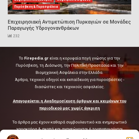
8
Πυρόσβεση & Πυρασφάλεια
Επιχειρησιακή Αντιμετώπιση Πυρκαγιών σε Μονάδες
Technical Leadership in Safety:
Παραγωγής Υδρογονανθράκων
Why Emergency Response and
HSE Must Be Operated as One
232
9
To
Firepedia.gr
είναι η κορυφαία πηγή γνώσης για την
10 συχνά λάθη σε
Πυρόσβεση, τη Διάσωση, την Πολιτική Προστασία και την
περιορισμένους χώρους που
Βιομηχανική Ασφάλεια στην Ελλάδα.
οδηγούν σε ατύχημα
Άρθρα, τεχνικοί οδηγοί και εκπαίδευση για πυροσβέστες -
10
διασώστες και τεχνικούς ασφαλείας.
Απαγορεύεται η Αναδημοσίευση άρθρων και κειμένων του
περιοδικού μας χωρίς έγκριση
Τα άρθρα μας έχουν καθαρά συμβουλευτικό και ενημερωτικό
χαρακτήρα & σκοπό και ανανεώνονται ή τροποποιούνται
συνεχώς ή κατά τακτά χρονικά διαστήματα.